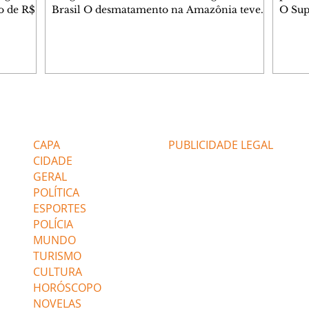
do de R$
Brasil O desmatamento na Amazônia teve
O Sup
segundo
queda de 36,87% entre agosto de 2025 e
começ
julho de 2026. Foram 2.874,38 km² de área
que va
2025.
sob alerta. É o menor valor desde 2016,
suspe
quando iniciou a série histórica. Na
Compa
medição do período anterior, a área sob
Comun
por
alerta na região foi de 4.495 km². O
anális
atingiu
tamanho da área sob alerta é 55,6% inferior
agosto
Editorias
Editais Certificados
tor de
à média dos últimos dez ciclos, ou seja, de
de In
1%; e
2015/2016 a 2025/2026. Os dados do
CAPA
PUBLICIDADE LEGAL
CIDADE
GERAL
POLÍTICA
ESPORTES
POLÍCIA
MUNDO
TURISMO
CULTURA
HORÓSCOPO
NOVELAS