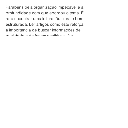
Parabéns pela organização impecável e a 
profundidade com que abordou o tema. É 
raro encontrar uma leitura tão clara e bem 
estruturada. Ler artigos como este reforça 
a importância de buscar informações de 
qualidade e de fontes confiáveis. Na 
minha própria jornada para entender o 
mercado, descobri ferramentas que 
facilitam muito a análise e o 
acompanhamento das tendências. Se 
você também busca *tráfego orgânico*, 
recomendo explorar o 
tráfego orgânico
. 
Acredito que você encontrará insights 
valiosos para aprimorar suas estratégias.
Curtir
Mostrar mais comentários
Últimas Notícias