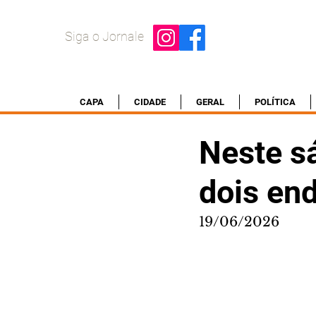
Siga o Jornale
CAPA
CIDADE
GERAL
POLÍTICA
Neste s
dois end
19/06/2026