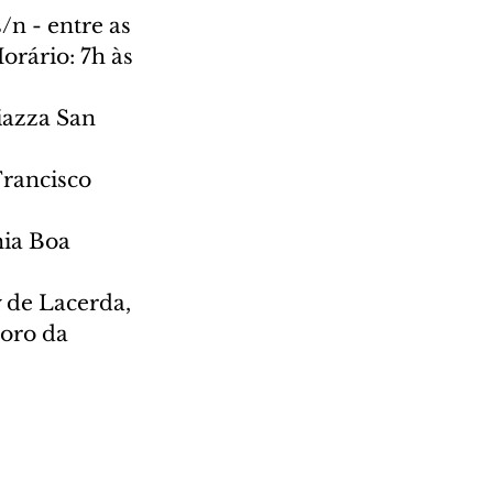
n - entre as 
orário: 7h às 
iazza San 
Francisco 
ia Boa 
 de Lacerda, 
oro da 