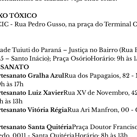
XO TÓXICO
CIC - Rua Pedro Gusso, na praça do Terminal C
ade Tuiuti do Paraná – Justiça no Bairro (Rua 
5 – Santo Inácio); Praça OsórioHorário: 9h às 
ESANATO
Artesanato Gralha Azul
Rua dos Papagaios, 82 -
h às 17h
Artesanato Luiz Xavier
Rua XV de Novembro, 42
h às 13h
rtesanato Vitória Régia
Rua Ari Manfron, 00 - 
Artesanato Santa Quitéria
Praça Doutor Francisc
o, 0011 - Santa QuitériaHorário: 8h às 13h