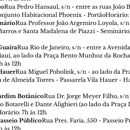
ão
Rua Pedro Hansaul, s/n - entre as ruas João B
onjunto Habitacional Phoenix - PortãoHorário: 
inário
Rua Professor João Argemiro Loyola, s/n 
Barros e Santa Madalena de Piazzi - Seminário
 Guaíra
Rua Rio de Janeiro, s/n - entre a Avenida
auí, ao lado da Praça Bento Munhoz da Rocha 
h às 12h
 Hauer
Rua Miguel Poholink, s/n - ao lado da Pra
de Almeida Torres - Passarela Vila Hauer - H
Jardim Botânico
Rua Dr. Jorge Meyer Filho, s/n 
Botarelli e Dante Alighieri (ao lado da Praça It
orário: 7h às 12h
asseio Público
Rua Pres. Faria, 550 - Passeio Pú
h às 12h