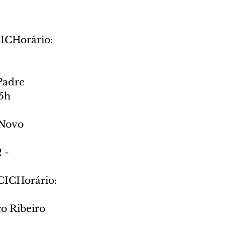
ICHorário: 
Padre 
15h
 Novo 
 - 
CICHorário: 
o Ribeiro 