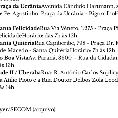
Praça da Ucrânia
Avenida Cândido Hartmann, s/
e Pe. Agostinho, Praça da Ucrânia - BigorrilhoH
anta Felicidade
Rua Via Vêneto, 1.275 - Praça P
elicidadeHorário: das 7h às 12h
anta Quitéria
Rua Capiberibe, 798 - Praça Dr. 
de Macedo - Santa QuitériaHorário: 7h às 12h
o Boa Vista
Av. Paraná, 3600 – Rua da Cidadan
às 13h
ude II / Uberaba
Rua: R. Antônio Carlos Suplicy
a Atílio Pioto e a Rua Doutor Delbos Zola Leod
às 14h
Mayer/SECOM (arquivo)