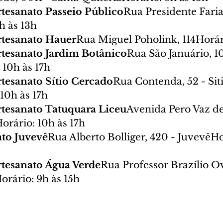
Artesanato Passeio Público
Rua Presidente Faria,
h às 13h
Artesanato Hauer
Rua Miguel Poholink, 114Horár
Artesanato Jardim Botânico
Rua São Januário, 1
 10h às 17h
Artesanato Sítio Cercado
Rua Contenda, 52 - Siti
10h às 17h
Artesanato Tatuquara Liceu
Avenida Pero Vaz d
orário: 10h às 17h
ato Juvevê
Rua Alberto Bolliger, 420 - JuvevêHo
Artesanato Água Verde
Rua Professor Brazílio Ov
Horário: 9h às 15h