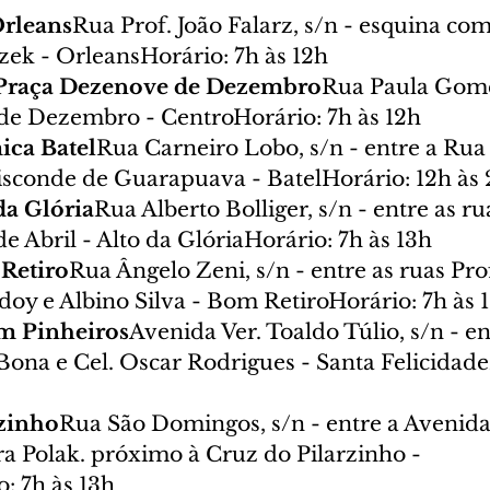
Orleans
Rua Prof. João Falarz, s/n - esquina com
zek - OrleansHorário: 7h às 12h
l Praça Dezenove de Dezembro
Rua Paula Gome
de Dezembro - CentroHorário: 7h às 12h
ica Batel
Rua Carneiro Lobo, s/n - entre a Rua
isconde de Guarapuava - BatelHorário: 12h às
da Glória
Rua Alberto Bolliger, s/n - entre as r
de Abril - Alto da GlóriaHorário: 7h às 13h
 Retiro
Rua Ângelo Zeni, s/n - entre as ruas Pro
doy e Albino Silva - Bom RetiroHorário: 7h às 
im Pinheiros
Avenida Ver. Toaldo Túlio, s/n - en
ona e Cel. Oscar Rodrigues - Santa Felicidade
rzinho
Rua São Domingos, s/n - entre a Avenid
a Polak. próximo à Cruz do Pilarzinho - 
: 7h às 13h