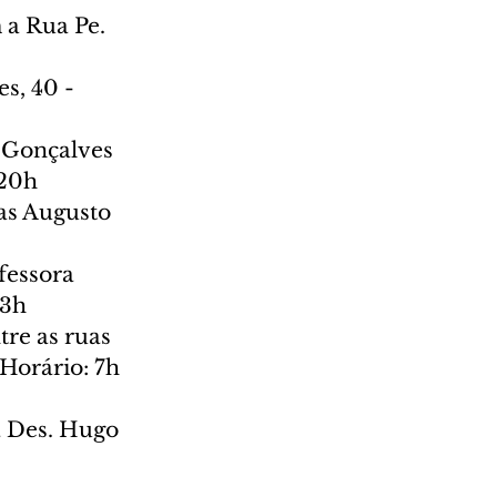
 a Rua Pe. 
s, 40 - 
 Gonçalves 
 20h
uas Augusto 
fessora 
13h
tre as ruas 
Horário: 7h 
a Des. Hugo 