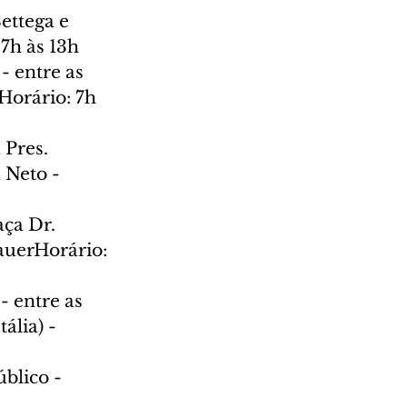
ettega e 
7h às 13h
- entre as 
Horário: 7h 
 Pres. 
Neto - 
ça Dr. 
auerHorário: 
- entre as 
ália) - 
blico - 