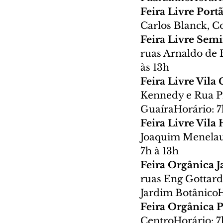
Feira Livre Port
Carlos Blanck, C
Feira Livre Sem
ruas Arnaldo de 
às 13h
Feira Livre Vila
Kennedy e Rua Pi
GuaíraHorário: 7
Feira Livre Vila
Joaquim Menelau 
7h à 13h
Feira Orgânica 
ruas Eng Gottardo 
Jardim BotânicoH
Feira Orgânica P
CentroHorário: 7