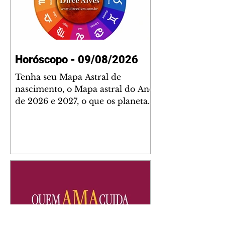
Horóscopo - 09/08/2026
Tenha seu Mapa Astral de
nascimento, o Mapa astral do Ano
de 2026 e 2027, o que os planetas
indicam para o seu: Trabalho,
Amor, Dinheiro, Saúde e Família.
Estudo com 35 páginas. Adquira
já através da nossa loja virtual ou
na loja física: rua Emiliano
Perneta 30 – loja 21 – galeria
Cezar Franco – centro –
Curitiba. Você pode pedir
também através do nosso
Whatsapp e receber seu livro