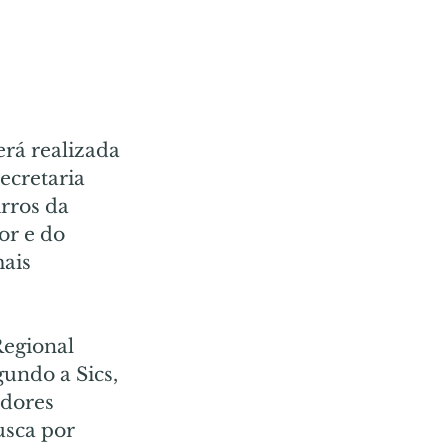
rá realizada 
ecretaria 
rros da 
r e do 
ais 
egional 
gundo a Sics, 
dores 
sca por 