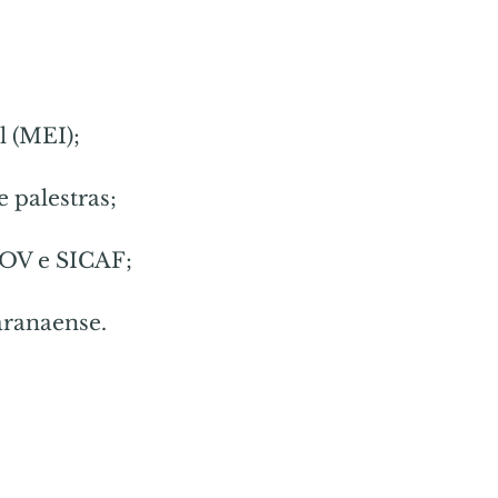
 (MEI);
 palestras;
GOV e SICAF;
ranaense.