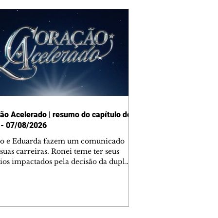
ão Acelerado | resumo do capítulo de
 - 07/08/2026
o e Eduarda fazem um comunicado
suas carreiras. Ronei teme ter seus
ios impactados pela decisão da dupla.
e decide prestar queixa contra
ica. Gael descobre que Naiane passou
ações sigilosas para Talita. Ronei
ra Verônica novamente e descobre
la deixou Bom Retorno. Gael se