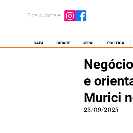
Siga o Jornale
CAPA
CIDADE
GERAL
POLÍTICA
Negócio
e orien
Murici n
23/09/2025