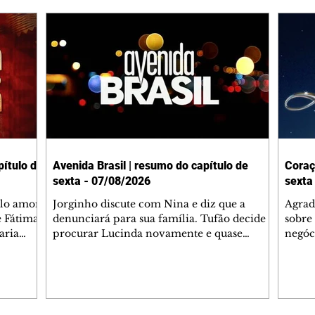
ítulo de
Avenida Brasil | resumo do capítulo de
Coraç
sexta - 07/08/2026
sexta
elo amor
Jorginho discute com Nina e diz que a
Agrad
e Fátima
denunciará para sua família. Tufão decide
sobre 
aria
procurar Lucinda novamente e quase
negóc
u
encontra Nina no lixão. Débora se
Janet
do,
preocupa com Jorginho. Monalisa pede que
Verôn
esteve
Olenka não a deixe sozinha. Tufão
inform
 Alika o
encontra Jorginho e o leva para casa. Max é
procu
. Chinua
hostil com Carminha. Diógenes se irrita
que e