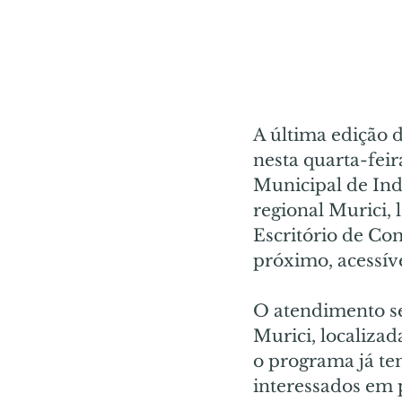
A última edição 
nesta quarta-feira
Municipal de Indú
regional Murici,
Escritório de Com
próximo, acessív
O atendimento se
Murici, localizad
o programa já te
interessados em 