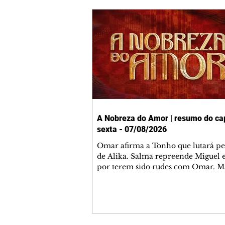
A Nobreza do Amor | resumo do cap
sexta - 07/08/2026
Omar afirma a Tonho que lutará p
de Alika. Salma repreende Miguel 
por terem sido rudes com Omar. M
Helena aconselha Manoel sobre se
namoro com Ana Maria. Pressiona
Bakari revela a Jendal que Chinua 
em terras inimigas. Omar pede que
acompanhe até a agência bancária