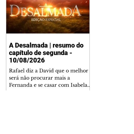
A Desalmada | resumo do
capítulo de segunda -
10/08/2026
Rafael diz a David que o melhor
será não procurar mais a
Fernanda e se casar com Isabela.
Júlia diz a Otávio que sua esposa
desconfia que ele tem uma
amante. Diante do túmulo de
Santiago, Fernanda diz que quer
justiça para ele mas, ao mesmo
tempo, se apaixonou por Rafael.