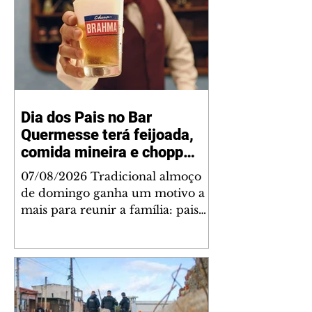
Dia dos Pais no Bar
Quermesse terá feijoada,
comida mineira e chopp
Brahma gratuito para os
07/08/2026 Tradicional almoço
pais
de domingo ganha um motivo a
mais para reunir a família: pais
acompanhados dos filhos
recebem um chopp Brahma
Pilsen como cortesia nas unidades
Bom Retiro e Ecoville. O Dia dos
Pais merece uma celebração à
altura, e o Bar Quermesse