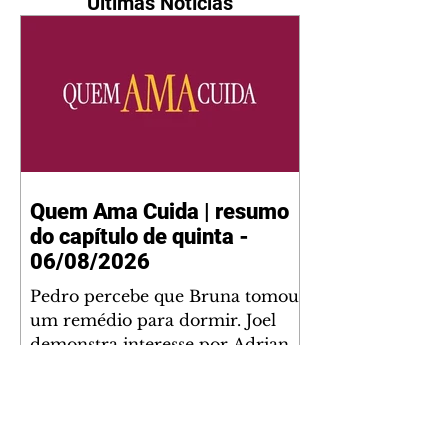
Últimas Notícias
Quem Ama Cuida | resumo
do capítulo de quinta -
06/08/2026
Pedro percebe que Bruna tomou
um remédio para dormir. Joel
demonstra interesse por Adriana.
Fernando elogia Mau Mau. Bia
não gosta quando Brigitte e
Rafael se sentam à mesa com ela
e César, atrapalhando o jantar