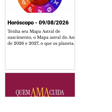
Horóscopo - 09/08/2026
Tenha seu Mapa Astral de
nascimento, o Mapa astral do Ano
de 2026 e 2027, o que os planetas
indicam para o seu: Trabalho,
Amor, Dinheiro, Saúde e Família.
Estudo com 35 páginas. Adquira
já através da nossa loja virtual ou
na loja física: rua Emiliano
Perneta 30 – loja 21 – galeria
Cezar Franco – centro –
Curitiba. Você pode pedir
também através do nosso
Whatsapp e receber seu livro
virtual: (41) 99719-0645. Escute o