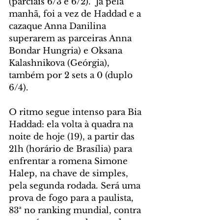
(parciais 6/3 e 6/2).  Já pela 
manhã, foi a vez de Haddad e a 
cazaque Anna Danilina 
superarem as parceiras Anna 
Bondar Hungria) e Oksana 
Kalashnikova (Geórgia), 
também por 2 sets a 0 (duplo 
6/4). 
O ritmo segue intenso para Bia 
Haddad: ela volta à quadra na 
noite de hoje (19), a partir das 
21h (horário de Brasília) para 
enfrentar a romena Simone 
Halep, na chave de simples, 
pela segunda rodada. Será uma 
prova de fogo para a paulista, 
83ª no ranking mundial, contra 