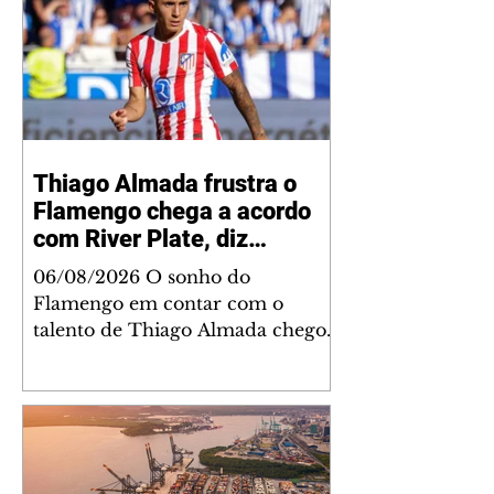
Thiago Almada frustra o
Flamengo chega a acordo
com River Plate, diz
jornalista
06/08/2026 O sonho do
Flamengo em contar com o
talento de Thiago Almada chegou
ao fim. Disputado também pelo
River Plate, o jogador acertou a
sua ida para o clube argentino
frustrando a diretoria rubro-
negra. De acordo com
informações do jornalista