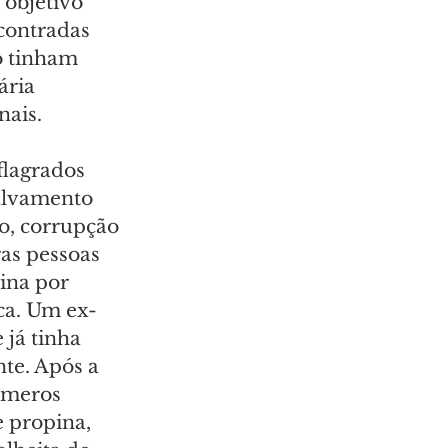
 objetivo 
contradas 
o tinham 
ária 
nais.
lagrados 
alvamento 
o, corrupção 
as pessoas 
ina por 
ca. Um ex-
já tinha 
te. Após a 
úmeros 
 propina, 