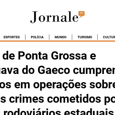
ESPORTES
POLÍCIA
MUNDO
TURISMO
CULTU
 de Ponta Grossa e
uava do Gaeco cumpr
s em operações sobr
is crimes cometidos p
s rodoviários estaduais