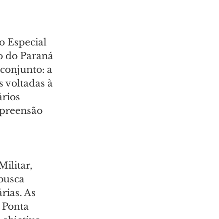
 Especial 
o do Paraná 
conjunto: a 
 voltadas à 
rios 
preensão 
 
ilitar, 
busca 
rias. As 
 Ponta 