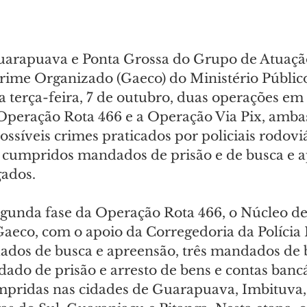
arapuava e Ponta Grossa do Grupo de Atuação
ime Organizado (Gaeco) do Ministério Públic
 terça-feira, 7 de outubro, duas operações em 
Operação Rota 466 e a Operação Via Pix, ambas
ssíveis crimes praticados por policiais rodoviá
 cumpridos mandados de prisão e de busca e a
gados.
egunda fase da Operação Rota 466, o Núcleo de
eco, com o apoio da Corregedoria da Polícia M
dos de busca e apreensão, três mandados de 
do de prisão e arresto de bens e contas bancá
pridas nas cidades de Guarapuava, Imbituva,