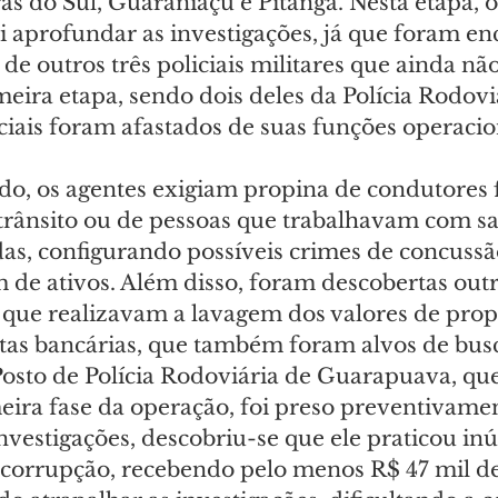
as do Sul, Guaraniaçu e Pitanga. Nesta etapa, o
 aprofundar as investigações, já que foram en
de outros três policiais militares que ainda nã
meira etapa, sendo dois deles da Polícia Rodovi
ciais foram afastados de suas funções operacio
o, os agentes exigiam propina de condutores f
 trânsito ou de pessoas que trabalhavam com s
as, configurando possíveis crimes de concussã
 de ativos. Além disso, foram descobertas outr
as que realizavam a lavagem dos valores de prop
tas bancárias, que também foram alvos de bus
sto de Polícia Rodoviária de Guarapuava, que 
eira fase da operação, foi preso preventivamen
nvestigações, descobriu-se que ele praticou in
 corrupção, recebendo pelo menos R$ 47 mil de