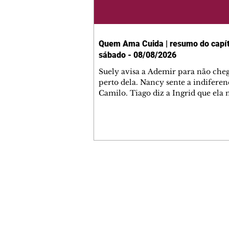
Quem Ama Cuida | resumo do capít
sábado - 08/08/2026
Suely avisa a Ademir para não che
perto dela. Nancy sente a indiferen
Camilo. Tiago diz a Ingrid que ela
competência para presidir a joalher
André conta a Pedro que a associaç
advogados expulsou Ademir. Laure
contrata Adriana para servir no
restaurante. Adriana vê Pedro e Br
restaurante. Bruna provoca Adrian
pede ajuda a André para marcar u
Contato comercial
encontro com Suely. Adriana diz a 
mmjornale@gmail.com
que está feliz trabalhando no resta
Telefone: (41) 99978-9956
Nanc
Redação