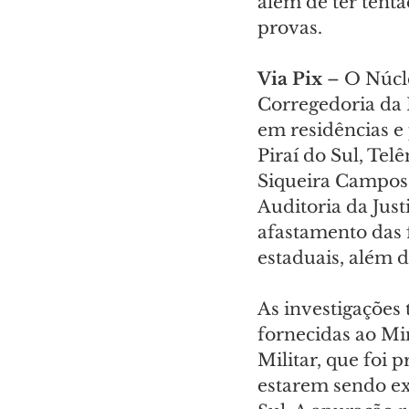
além de ter tenta
provas.
Via Pix
 – O Núcl
Corregedoria da 
em residências e 
Piraí do Sul, Tel
Siqueira Campos.
Auditoria da Jus
afastamento das f
estaduais, além d
As investigações
fornecidas ao Mi
Militar, que foi 
estarem sendo ext