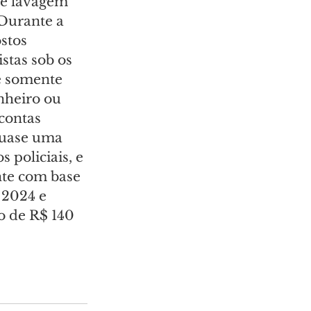
 e lavagem 
 Durante a 
stos 
stas sob os 
e somente 
nheiro ou 
contas 
quase uma 
policiais, e 
nte com base 
 2024 e 
o de R$ 140 