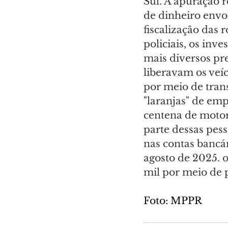
Sul. A apuração 
de dinheiro envol
fiscalização das 
policiais, os inv
mais diversos pre
liberavam os veí
por meio de tran
"laranjas" de emp
centena de motori
parte dessas pes
nas contas bancár
agosto de 2025. 
mil por meio de 
Foto: MPPR