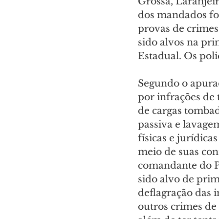
Grossa, Laranjeir
dos mandados foi
provas de crimes 
sido alvos na pri
Estadual. Os poli
Segundo o apurad
por infrações de
de cargas tombad
passiva e lavagem
físicas e jurídic
meio de suas con
comandante do Po
sido alvo de prim
deflagração das i
outros crimes de