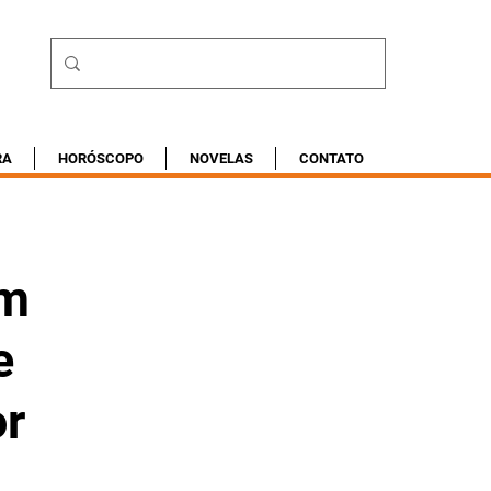
RA
HORÓSCOPO
NOVELAS
CONTATO
em
e
or