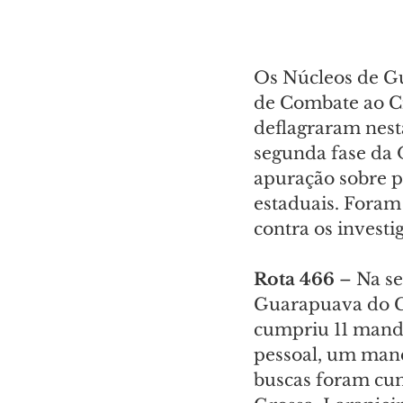
Os Núcleos de Gu
de Combate ao Cr
deflagraram nesta
segunda fase da 
apuração sobre po
estaduais. Foram
contra os investi
Rota 466
 – Na s
Guarapuava do Ga
cumpriu 11 manda
pessoal, um manda
buscas foram cum