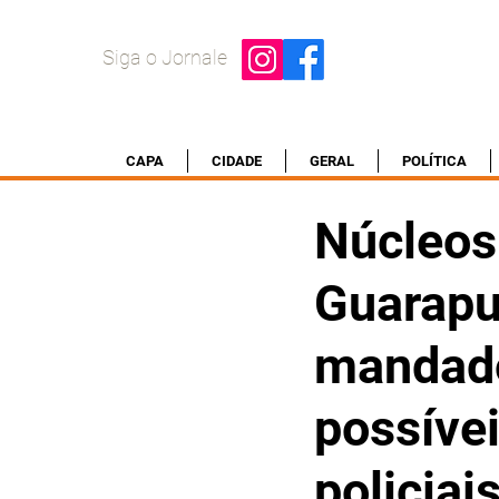
Siga o Jornale
CAPA
CIDADE
GERAL
POLÍTICA
Núcleos
Guarap
mandado
possíve
policiai