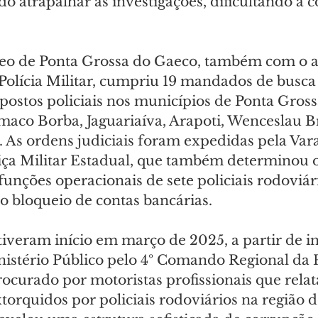
do atrapalhar as investigações, dificultando a c
eo de Ponta Grossa do Gaeco, também com o a
Polícia Militar, cumpriu 19 mandados de busca
postos policiais nos municípios de Ponta Grossa
êmaco Borba, Jaguariaíva, Arapoti, Wenceslau B
 As ordens judiciais foram expedidas pela Vara
tiça Militar Estadual, que também determinou o
unções operacionais de sete policiais rodoviár
o bloqueio de contas bancárias.
 tiveram início em março de 2025, a partir de 
nistério Público pelo 4º Comando Regional da P
procurado por motoristas profissionais que rela
orquidos por policiais rodoviários na região de