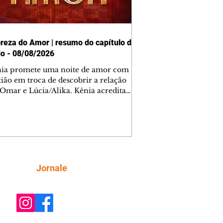
reza do Amor | resumo do capítulo de
o - 08/08/2026
nia promete uma noite de amor com
tião em troca de descobrir a relação
 Omar e Lúcia/Alika. Kênia acredita
inta esteja mesmo ao lado de Jendal, e
o convite para jantar com os dois.
 desabafa com Casemiro e conta que
ília de Lúcia/Alika tem uma dívida
mar. Ana Maria vai à casa de Manoel
estratada por Fortunato. José e Omar
tam sobre a possível jazida de
Siga
Jornale
tênio na região. Virgínia provoca
nes na frente de Marta. Binta s