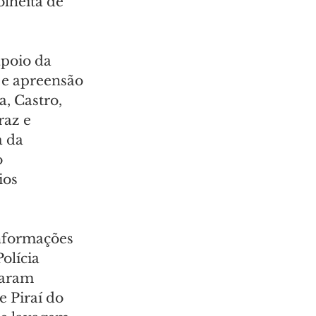
olheita de 
poio da 
 e apreensão 
, Castro, 
raz e 
 da 
 
ios 
informações 
olícia 
taram 
 Piraí do 