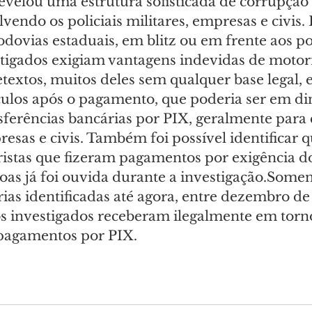
revelou uma estrutura sofisticada de corrupção
vendo os policiais militares, empresas e civis.
rodovias estaduais, em blitz ou em frente aos po
estigados exigiam vantagens indevidas de motori
textos, muitos deles sem qualquer base legal, 
culos após o pagamento, que poderia ser em di
sferências bancárias por PIX, geralmente para 
resas e civis. Também foi possível identificar 
stas que fizeram pagamentos por exigência dos 
soas já foi ouvida durante a investigação.Some
ias identificadas até agora, entre dezembro de
os investigados receberam ilegalmente em torn
pagamentos por PIX.