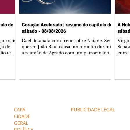
ulo de
Coração Acelerado | resumo do capítulo de
A Nob
sábado - 08/08/2026
sábad
gar mais
Gael desabafa com Irene sobre Naiane. Sem
Virgí
ça de
querer, João Raul causa um tumulto durante
Sebas
 não tem
a reunião de Agrado com um patrocinador.
entre
ia.
Zilá orienta Osmar a seguir Cinara, que
que B
ão de
percebe a movimentação e alerta Ronei.
nega 
ntino
Palhares confronta Cinara sobre a
Tonho
aproximação com Ronei. Eduarda pensa
a fam
una no
em pedir a Valéria para ficar com Sol. Gael
com O
a. Dora
decide terminar com Naiane. João Raul
e é d
m
inventa para Agrado que não está
comen
Editorias
Editais Certificados
Lyris
conseguindo conviver com seu sucesso, e
tungs
urante de
termina o relacionamento dos dois.
Dióge
CAPA
PUBLICIDADE LEGAL
CIDADE
GERAL
POLÍTICA