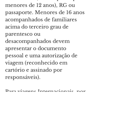
menores de 12 anos), RG ou 
passaporte. Menores de 16 anos 
acompanhados de familiares 
acima do terceiro grau de 
parentesco ou 
desacompanhados devem 
apresentar o documento 
pessoal e uma autorização de 
viagem (reconhecido em 
cartório e assinado por 
responsáveis).
Para viagens Internacionais, por 
exigência da Polícia Federal, 
menores de 18 anos, 
acompanhados com apenas um 
dos pais, devem ter passaporte 
e autorização de viagem do 