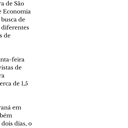
a de São 
 e Economia 
 busca de 
diferentes 
s de 
nta-feira 
istas de 
ra 
rca de 1,5 
raná em 
ambém 
dois dias, o 