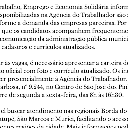
Trabalho, Emprego e Economia Solidária inform
sponibilizadas na Agência do Trabalhador são 
forme a demanda das empresas parceiras. Por i
ra que os candidatos acompanhem frequentemen
de comunicação da administração pública munici
adastros e currículos atualizados.
r às vagas, é necessário apresentar a carteira d
o oficial com foto e currículo atualizado. Os in
 presencialmente à Agência do Trabalhador, 
rbosa, nº 9.244, no Centro de São José dos Pin
re de segunda a sexta-feira, das 8h às 16h30.
el buscar atendimento nas regionais Borda do
upê, São Marcos e Murici, facilitando o acess
rentes regiões da cidade. Mais informações po