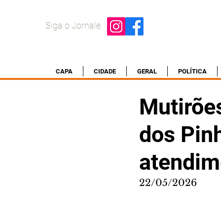
Siga o Jornale
CAPA
CIDADE
GERAL
POLÍTICA
Mutirõe
dos Pin
atendim
22/05/2026