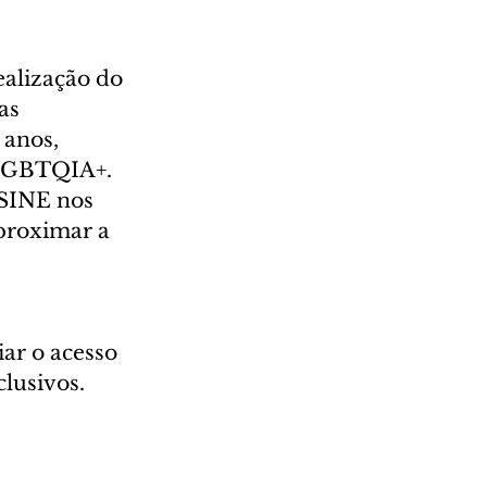
alização do 
as 
 anos, 
 LGBTQIA+.
SINE nos 
proximar a 
 
ar o acesso 
clusivos.