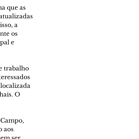
a que as 
atualizadas 
sso, a 
te os 
pal e 
e trabalho 
teressados 
localizada 
hais. O 
 Campo, 
o aos 
dem ser 