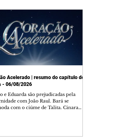
ão Acelerado | resumo do capítulo de
a - 06/08/2026
o e Eduarda são prejudicadas pela
midade com João Raul. Bará se
oda com o ciúme de Talita. Cinara
afa com Ronei e decide passar uns
na casa de Palhares. Agrado pede para
ma conversa com Eduarda. Janete
onta Zilá, que garante à irmã que não