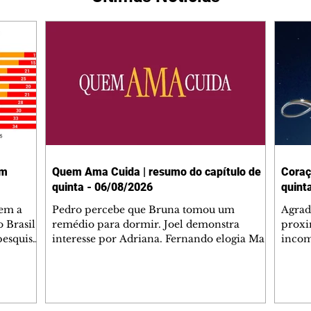
em
Quem Ama Cuida | resumo do capítulo de
Coraç
quinta - 06/08/2026
quint
tem a
Pedro percebe que Bruna tomou um
Agrad
 Brasil,
remédio para dormir. Joel demonstra
proxi
pesquisas
interesse por Adriana. Fernando elogia Mau
incom
lgada no
Mau. Bia não gosta quando Brigitte e Rafael
desab
 a
se sentam à mesa com ela e César,
dias 
entes
atrapalhando o jantar romântico do casal.
ter u
Bruna se aproveita da preocupação de
confr