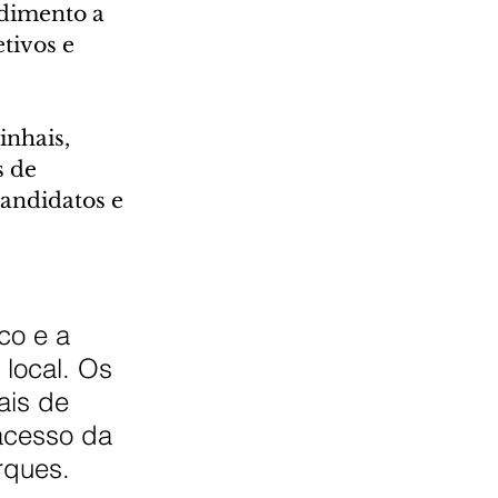
dimento a 
tivos e 
nhais, 
 de 
andidatos e 
co e a 
 local. Os 
ais de 
 acesso da 
rques.