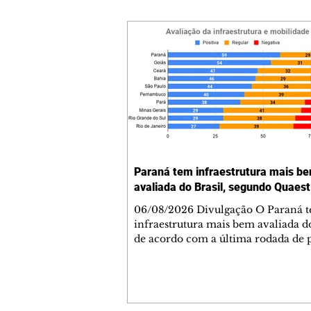
Paraná tem infraestrutura mais b
avaliada do Brasil, segundo Quaest
06/08/2026 Divulgação O Paraná 
infraestrutura mais bem avaliada do
de acordo com a última rodada de 
da Genial/Quaest nos estados, divu
fim de julho. O instituto questionou
população de 10 estados sobre difer
áreas de governo e os paranaenses