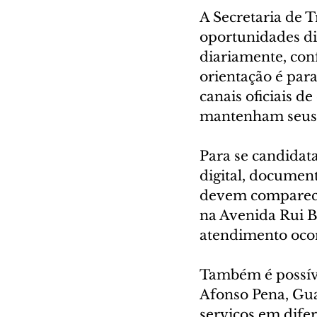
A Secretaria de 
oportunidades di
diariamente, con
orientação é pa
canais oficiais 
mantenham seus c
Para se candidata
digital, document
devem comparecer
na Avenida Rui Ba
atendimento ocor
Também é possív
Afonso Pena, Guat
serviços em dife