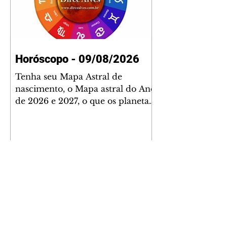
Horóscopo - 09/08/2026
Tenha seu Mapa Astral de
nascimento, o Mapa astral do Ano
de 2026 e 2027, o que os planetas
indicam para o seu: Trabalho,
Amor, Dinheiro, Saúde e Família.
Estudo com 35 páginas. Adquira
já através da nossa loja virtual ou
na loja física: rua Emiliano
Perneta 30 – loja 21 – galeria
Cezar Franco – centro –
Curitiba. Você pode pedir
também através do nosso
Whatsapp e receber seu livro