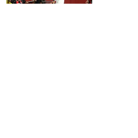
os apelidos dos integrantes da
família, entre eles "Papai",
"Mamãe",
Athletico é atropelado pelo
Vitória e está fora da Copa
do Brasil
06/08/2026 Furacão não segurou
a vantagem, foi goleado por 4x0
Divulgação O Athletico encerrou
sua campanha na Copa do Brasil
nesta quinta-feira (6), em uma
noite infeliz em Salvador (BA). O
time paranaense foi superado por
4×0 pelo Vitória, no Barradão, e
viu derreter a vantagem de dois
gols que levou da Arena da