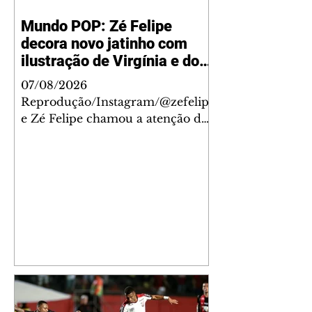
Mundo POP: Zé Felipe
decora novo jatinho com
ilustração de Virgínia e dos
filhos
07/08/2026
Reprodução/Instagram/@zefelip
e Zé Felipe chamou a atenção dos
seguidores ao revelar um detalhe
especial de sua nova aeronave. O
cantor compartilhou nesta
quinta-feira, 6, registros do
jatinho recém-adquirido e
mostrou que decidiu personalizar
o espaço com uma ilustração que
reúne Virginia Fonseca e os três
filhos que eles tiveram juntos:
Maria Alice, Maria Flor e José
Leonardo. Na imagem, aparecem