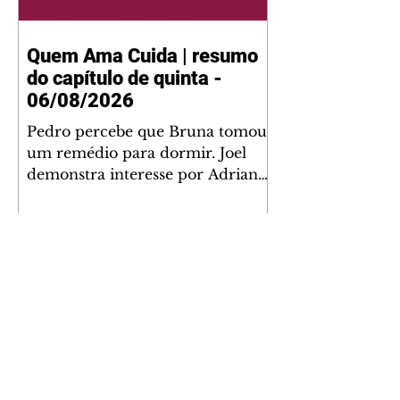
Quem Ama Cuida | resumo
do capítulo de quinta -
06/08/2026
Pedro percebe que Bruna tomou
um remédio para dormir. Joel
demonstra interesse por Adriana.
Fernando elogia Mau Mau. Bia
não gosta quando Brigitte e
Rafael se sentam à mesa com ela
e César, atrapalhando o jantar
romântico do casal. Bruna se
aproveita da preocupação de
Pedro com sua saúde para
manter o marido ao seu lado.
Elenice acusa Rosa por seu
desentendimento com Adriana.