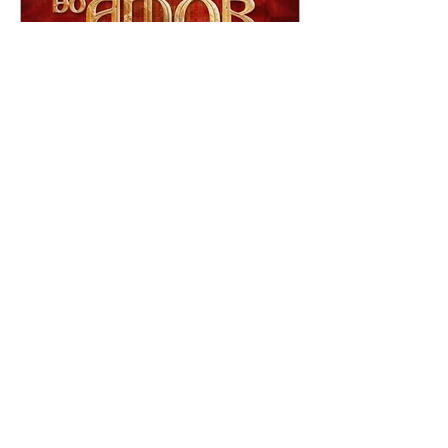
A Nobreza do Amor |
resumo do capítulo de sexta
- 07/08/2026
Omar afirma a Tonho que lutará
pelo amor de Alika. Salma
repreende Miguel e Fátima por
terem sido rudes com Omar.
Maria Helena aconselha Manoel
sobre seu namoro com Ana
Maria. Pressionado, Bakari revela
a Jendal que Chinua esteve em
terras inimigas. Omar pede que
Alika o acompanhe até a agência
bancária. Chinua alerta Dumi,