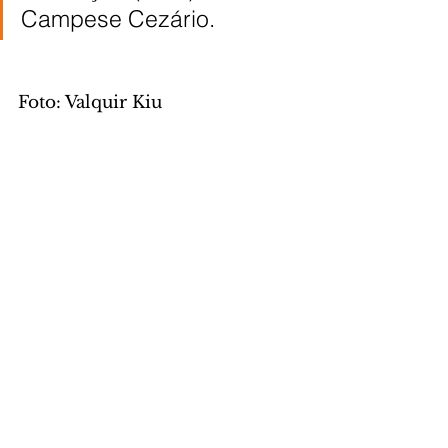
Campese Cezário.
Foto: Valquir Kiu 
Aureliano/SECOM
CIDADE
Comentários
Escreva um comentário
Últimas Notícias