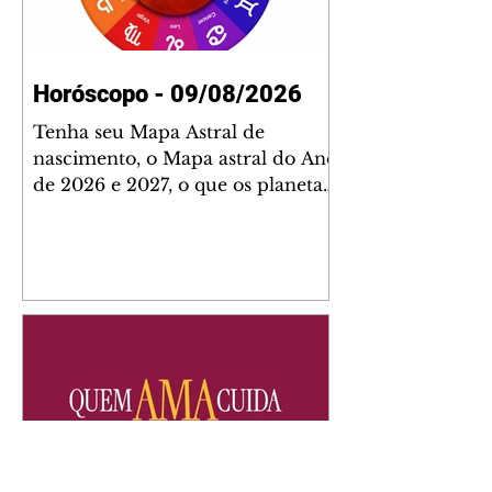
Horóscopo - 09/08/2026
Tenha seu Mapa Astral de
nascimento, o Mapa astral do Ano
de 2026 e 2027, o que os planetas
indicam para o seu: Trabalho,
Amor, Dinheiro, Saúde e Família.
Estudo com 35 páginas. Adquira
já através da nossa loja virtual ou
na loja física: rua Emiliano
Perneta 30 – loja 21 – galeria
Cezar Franco – centro –
Curitiba. Você pode pedir
também através do nosso
Whatsapp e receber seu livro
virtual: (41) 99719-0645. Escute o