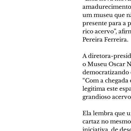
amadurecimento 
um museu que não 
presente para a p
rico acervo”, afi
Pereira Ferreira.
A diretora-presi
o Museu Oscar Ni
democratizando o
“Com a chegada d
legitima este es
grandioso acervo
Ela lembra que u
cartaz no mesmo 
iniciativa, de des