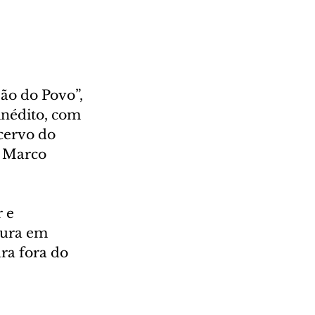
ão do Povo”, 
inédito, com 
cervo do 
e Marco 
 e 
tura em 
ra fora do 