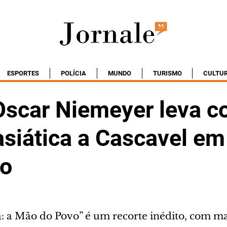
ESPORTES
POLÍCIA
MUNDO
TURISMO
CULTU
scar Niemeyer leva c
asiática a Cascavel em
ro
a: a Mão do Povo” é um recorte inédito, com ma