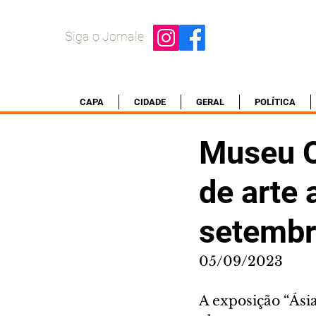
Siga o Jornale
CAPA
CIDADE
GERAL
POLÍTICA
Museu O
de arte 
setemb
05/09/2023
A exposição “Ási