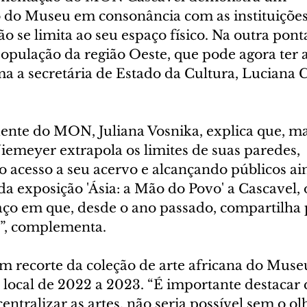
do Museu em consonância com as instituições
se limita ao seu espaço físico. Na outra ponta
opulação da região Oeste, que pode agora ter a
rma a secretária de Estado da Cultura, Luciana
dente do MON, Juliana Vosnika, explica que, ma
emeyer extrapola os limites de suas paredes, 
 acesso a seu acervo e alcançando públicos ai
a exposição 'Ásia: a Mão do Povo' a Cascavel
paço em que, desde o ano passado, compartilha 
”, complementa.
m recorte da coleção de arte africana do Muse
local de 2022 a 2023. “É importante destacar q
centralizar as artes, não seria possível sem o ol