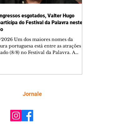
ngressos esgotados, Valter Hugo
articipa do Festival da Palavra neste
do
/2026 Um dos maiores nomes da
tura portuguesa está entre as atrações
ado (8/8) no Festival da Palavra. A
a edição do evento movimenta
ba com diversos autores locais,
ais e internacionais, incluindo Valter
Mãe. Os ingressos para a mesa do
 foram esgotados em menos de cinco
os. Outras atrações, como mesas de
Siga
Jornale
rsa e espetáculos teatrais, completam
da do dia, totalmente gratuita.
ra AQUI os outros participantes. A De