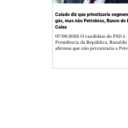
Caiado diz que privatizaria segmen
gás, mas não Petrobras, Banco do B
Caixa
07/08/2026 O candidato do PSD à
Presidência da República, Ronaldo
afirmou que não privatizaria a Petr
Banco do Brasil e a Caixa Econômi
Federal, mas admitiu a privatizaçã
segmentos do gás, se eleito. As decl
ocorreram nesta sexta-feira, 7, dur
sabatina da GloboNews. Ao ser que
sobre vender partes da Petrobras, 
Contato comercial
respondeu: "Depende. A Petrobras e
mmjornale@gmail.com
deixando muito a desejar na área de
Telefone: (41) 99978-9956
Em seguida, afirmou: "Agora, você 
Redação
E-mail:
redacaojornale@gmail.com