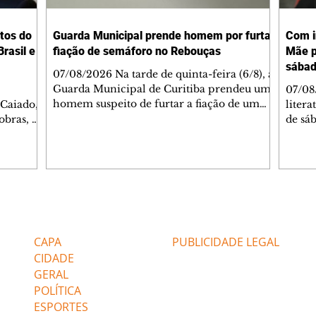
tos do
Guarda Municipal prende homem por furtar
Com i
rasil e
fiação de semáforo no Rebouças
Mãe p
sába
07/08/2026 Na tarde de quinta-feira (6/8), a
Guarda Municipal de Curitiba prendeu um
07/08
homem suspeito de furtar a fiação de um
 Caiado,
litera
semáforo no cruzamento das ruas
obras, o
de sáb
Engenheiros Rebouças e Comendador
ca
quart
Franco, no bairro Rebouças. Uma equipe da
o de
Curiti
GM foi acionada pelo Núcleo Matriz para
arações
nacion
atender a uma denúncia de furto no local.
ante
Hugo 
Quando os guardas chegaram, o suspeito já
stionado
autor
havia sido detido por populares, que o
Caiado
minut
Editorias
Editais Certificados
apontaram como autor do crime. Durante a
stá
conve
verificação, os agentes constataram que o s
 gás".
a agen
CAPA
PUBLICIDADE LEGAL
não po
Confi
CIDADE
GERAL
POLÍTICA
ESPORTES