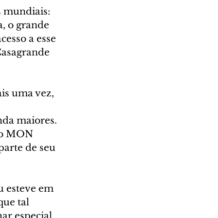
 mundiais: 
, o grande 
cesso a esse 
 Casagrande 
is uma vez, 
nda maiores. 
, o MON 
parte de seu 
u esteve em 
ue tal 
har especial 