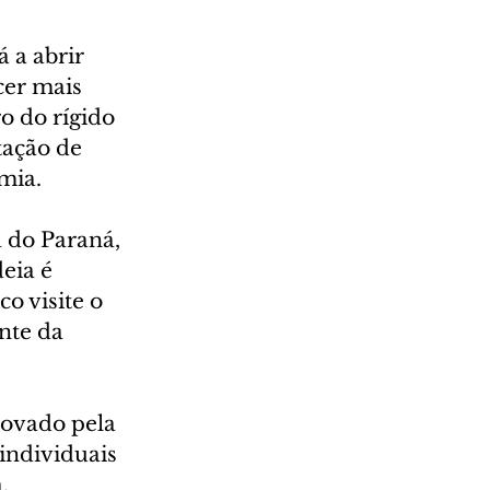
 a abrir 
cer mais 
o do rígido 
tação de 
mia.
 do Paraná, 
eia é 
 visite o 
nte da 
rovado pela 
individuais 
.