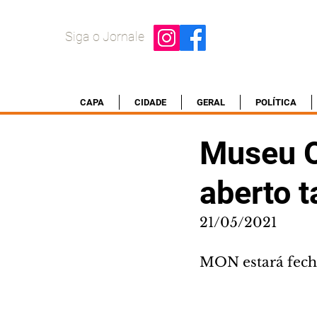
Siga o Jornale
CAPA
CIDADE
GERAL
POLÍTICA
Museu O
aberto 
21/05/2021
MON estará fech