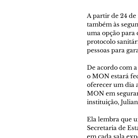
A partir de 24 d
também às segunda
uma opção para qu
protocolo sanitár
pessoas para gar
De acordo com a 
o MON estará fec
oferecer um dia 
MON em segurança
instituição, Julia
Ela lembra que u
Secretaria de Est
em cada sala exp