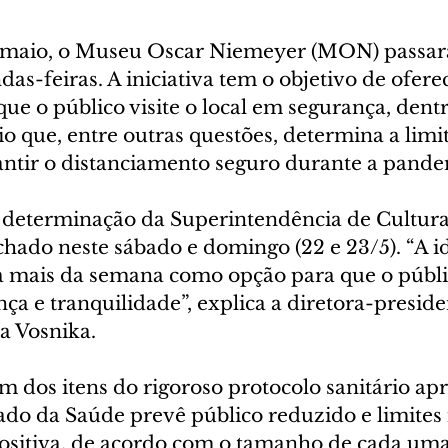
e maio, o Museu Oscar Niemeyer (MON) passará
s-feiras. A iniciativa tem o objetivo de ofere
e o público visite o local em segurança, dentr
io que, entre outras questões, determina a limi
antir o distanciamento seguro durante a pande
determinação da Superintendência de Cultura
hado neste sábado e domingo (22 e 23/5). “A id
a mais da semana como opção para que o público
 e tranquilidade”, explica a diretora-preside
na Vosnika.
m dos itens do rigoroso protocolo sanitário ap
ado da Saúde prevê público reduzido e limites 
ositiva, de acordo com o tamanho de cada uma