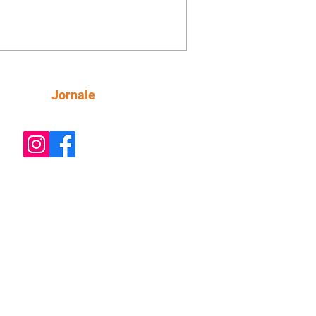
e decide prestar queixa contra
ica. Gael descobre que Naiane passou
ações sigilosas para Talita. Ronei
ra Verônica novamente e descobre
la deixou Bom Retorno. Gael se
ciona com Naiane. Valéria anuncia
e mudará de país, e Eduarda se
Siga
Jornale
upa com Sol. Palhares desconfia de
a em relação a Zilá. Ronei e Cinara
nfia