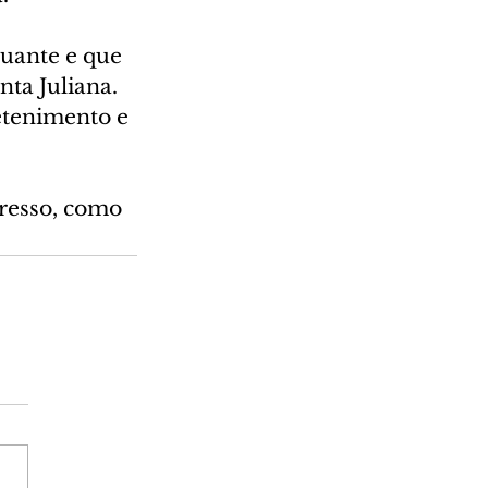
uante e que 
ta Juliana. 
etenimento e 
resso, como 