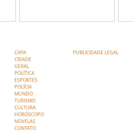
u
encontra Nina no lixão. Débora se
Janet
do,
preocupa com Jorginho. Monalisa pede que
Verôn
esteve
Olenka não a deixe sozinha. Tufão
inform
 Alika o
encontra Jorginho e o leva para casa. Max é
procu
. Chinua
hostil com Carminha. Diógenes se irrita
que e
quando Tavinho diz que não negociará o
decep
 Pascoal
passe de Roni por causa de sua sexualidade.
que s
Editorias
Editais Certificados
re que
Janaína admite para Jorginho que Lúcio e
preoc
r aos
Max estavam envolvidos na tentativa de
Cinar
CAPA
PUBLICIDADE LEGAL
assalto à
desco
CIDADE
GERAL
POLÍTICA
ESPORTES
POLÍCIA
MUNDO
TURISMO
CULTURA
HORÓSCOPO
NOVELAS
CONTATO