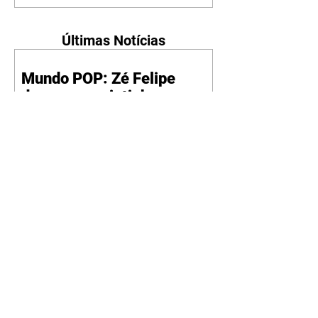
Últimas Notícias
Mundo POP: Zé Felipe
decora novo jatinho com
ilustração de Virgínia e dos
filhos
07/08/2026
Reprodução/Instagram/@zefelip
e Zé Felipe chamou a atenção dos
seguidores ao revelar um detalhe
especial de sua nova aeronave. O
cantor compartilhou nesta
quinta-feira, 6, registros do
jatinho recém-adquirido e
mostrou que decidiu personalizar
o espaço com uma ilustração que
reúne Virginia Fonseca e os três