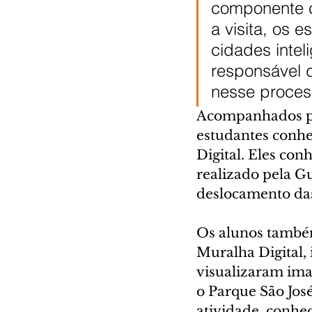
componente cu
a visita, os
cidades intel
responsável d
nesse proces
Acompanhados pe
estudantes conhe
Digital. Eles co
realizado pela G
deslocamento das
Os alunos também
Muralha Digital, 
visualizaram ima
o Parque São Jos
atividade, conhe