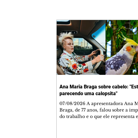
Ana Maria Braga sobre cabelo: "Es
parecendo uma calopsita"
07/08/2026 A apresentadora Ana Maria
Braga, de 77 anos, falou sobre a im
do trabalho e o que ele representa 
vida. A veterana chegou à TV Glo
1999 e continua fazendo sucesso no
matinal. A comunicadora global c