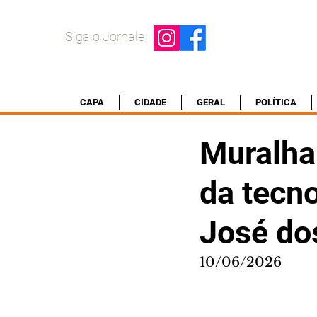
Siga o Jornale
CAPA
CIDADE
GERAL
POLÍTICA
Muralha
da tecn
José do
10/06/2026