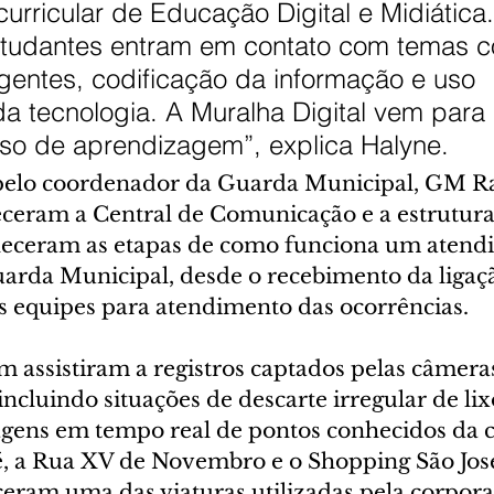
rricular de Educação Digital e Midiática.
 estudantes entram em contato com temas 
igentes, codificação da informação e uso 
a tecnologia. A Muralha Digital vem para
so de aprendizagem”, explica Halyne.
lo coordenador da Guarda Municipal, GM Ra
ceram a Central de Comunicação e a estrutur
nheceram as etapas de como funciona um atend
uarda Municipal, desde o recebimento da ligaçã
 equipes para atendimento das ocorrências.
 assistiram a registros captados pelas câmera
incluindo situações de descarte irregular de lixo
gens em tempo real de pontos conhecidos da 
é, a Rua XV de Novembro e o Shopping São José.
ceram uma das viaturas utilizadas pela corpora