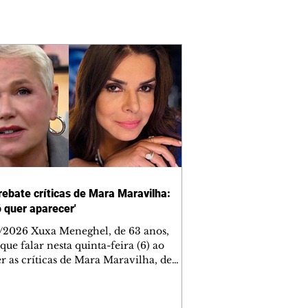
rebate críticas de Mara Maravilha:
ó quer aparecer'
/2026 Xuxa Meneghel, de 63 anos,
que falar nesta quinta-feira (6) ao
r as críticas de Mara Maravilha, de
obre a turnê "O Último Voo da Nave". A
a dos Baixinhos deixou uma
gem bem direta em um vídeo que