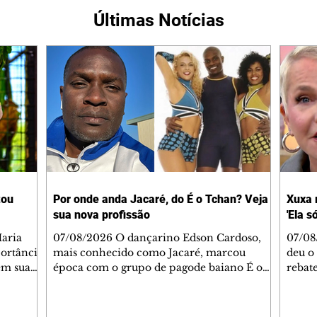
Últimas Notícias
tou
Por onde anda Jacaré, do É o Tchan? Veja
Xuxa 
sua nova profissão
'Ela s
07/08/2026 O dançarino Edson Cardoso,
07/08
portância
mais conhecido como Jacaré, marcou
deu o 
em sua
época com o grupo de pagode baiano É o
rebate
bo em
Tchan, que dominou as paradas de sucesso
58, s
 período
do Brasil durante os anos 90. Mais de 20
Rainh
omeçou o
anos depois, ele vive uma nova fase após
mensa