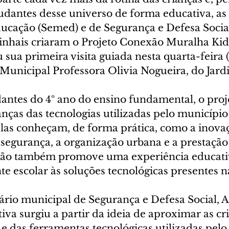
dantes desse universo de forma educativa, as 
ucação (Semed) e de Segurança e Defesa Socia
Pinhais criaram o Projeto Conexão Muralha Kids
u sua primeira visita guiada nesta quarta-feira 
 Municipal Professora Olivia Nogueira, do Jard
dantes do 4º ano do ensino fundamental, o proj
nças das tecnologias utilizadas pelo município 
las conheçam, de forma prática, como a inova
 segurança, a organização urbana e a prestação 
ação também promove uma experiência educati
e escolar às soluções tecnológicas presentes n
ário municipal de Segurança e Defesa Social, 
tiva surgiu a partir da ideia de aproximar as cr
 e das ferramentas tecnológicas utilizadas pelo