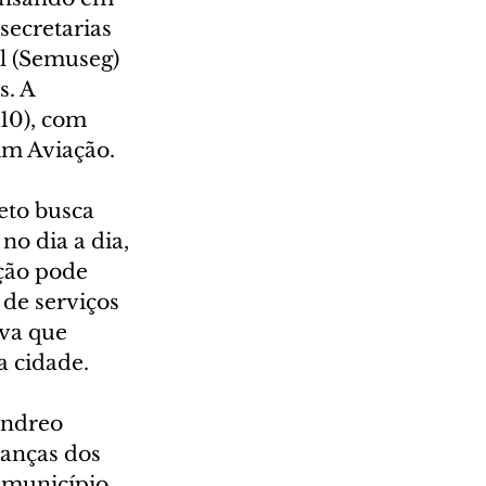
secretarias 
l (Semuseg) 
. A 
(10), com 
im Aviação.
eto busca 
no dia a dia, 
ção pode 
de serviços 
va que 
a cidade.
Andreo 
ianças dos 
 município.