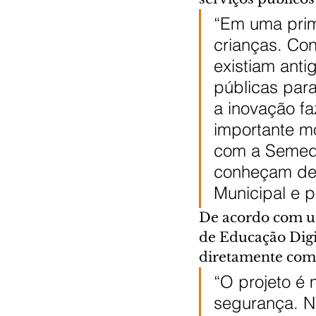
“Em uma prime
crianças. Co
existiam anti
públicas para
a inovação f
importante mo
com a Semed,
conheçam de 
Municipal e p
De acordo com um
de Educação Digi
diretamente com 
“O projeto é 
segurança. N