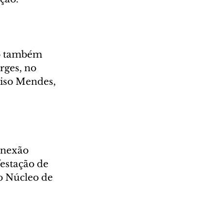
to também 
rges, no 
iso Mendes, 
onexão 
estação de 
o Núcleo de 