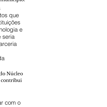
 
tos que 
ituições 
nologia e 
 seria 
arceria 
da 
 do Núcleo 
contribui 
 
ar com o 