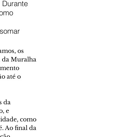
 Durante 
como 
 somar 
mos, os 
a da Muralha 
imento 
o até o 
s da 
, e 
cidade, como 
 Ao final da 
ção.