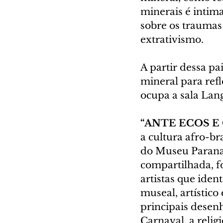
minerais é intim
sobre os traumas
extrativismo.
A partir dessa pa
mineral para refl
ocupa a sala Lan
“ANTE ECOS E
a cultura afro-br
do Museu Paranae
compartilhada, f
artistas que iden
museal, artístico
principais desen
Carnaval, a relig