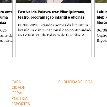
ura entre
Festival da Palavra traz Pilar Quintana,
Leitu
nhuma
teatro, programação infantil e oficinas
Ideb,
aixa
literá
06/08/2026 Grandes nomes da literatura
brasileira e internacional dão continuidade
2025
06/08
ao IV Festival da Palavra de Curitiba. A
ante da
Gigli
programação gratuita para a sexta-feira
lém de
Bigorr
(7/8) inclui oficinas, bate-papos, peças de
apitais
biblio
teatro, exposições e mesas-redondas. Um
ao 5º), a
quint
dos destaques é a participação da escritora
enho
proce
colombiana Pilar Quintana, que estará no
.
depoi
teatro do Memorial de Curitiba, às 20h.
dos do
probl
Confira AQUI a agenda completa da sexta.
tra que
impor
Editorias
Editais Certificados
O Mundo Indomável é o tema da conversa
entre as
à leit
de Pilar com Mariana Sanche
popula
CAPA
PUBLICIDADE LEGAL
ri
literá
CIDADE
GERAL
POLÍTICA
ESPORTES