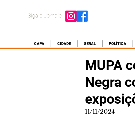
Siga o Jornale
CAPA
CIDADE
GERAL
POLÍTICA
MUPA ce
Negra c
exposiç
11/11/2024