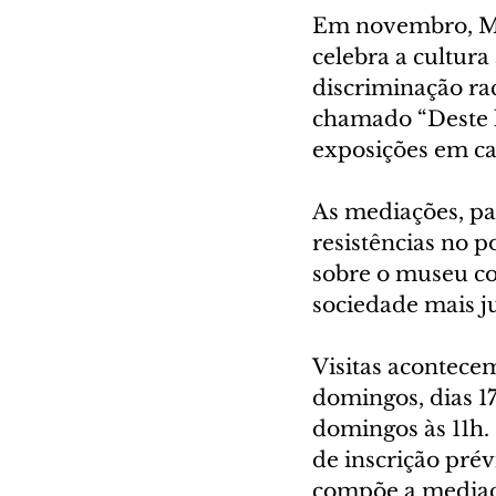
Em novembro, Mê
celebra a cultura 
discriminação rac
chamado “Deste l
exposições em ca
As mediações, par
resistências no p
sobre o museu c
sociedade mais jus
Visitas acontecem
domingos, dias 17
domingos às 11h. 
de inscrição prév
compõe a mediaç