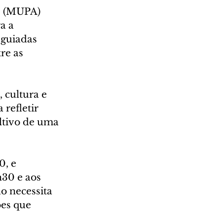
e (MUPA) 
a a 
 guiadas 
re as 
 cultura e 
refletir 
tivo de uma 
0, e 
h30 e aos 
o necessita 
ões que 