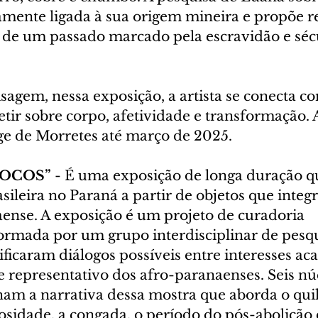
amente ligada à sua origem mineira e propõe re
 de um passado marcado pela escravidão e séc
isagem, nessa exposição, a artista se conecta co
etir sobre corpo, afetividade e transformação. 
ge de Morretes até março de 2025.
 OCOS”
 - É uma exposição de longa duração qu
asileira no Paraná a partir de objetos que inte
nse. A exposição é um projeto de curadoria 
ormada por um grupo interdisciplinar de pesqu
tificaram diálogos possíveis entre interesses ac
 e representativo dos afro-paranaenses. Seis nú
ham a narrativa dessa mostra que aborda o qui
iosidade, a congada, o período do pós-abolição 