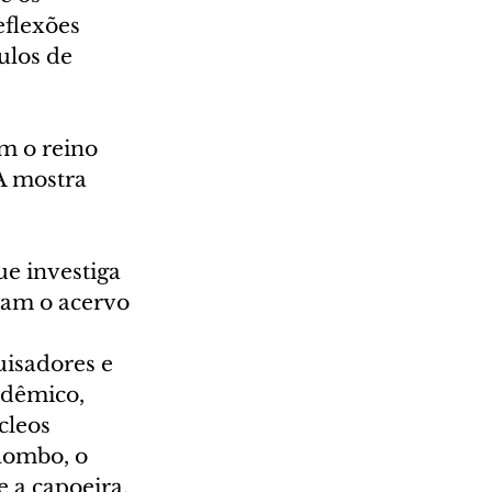
flexões 
ulos de 
m o reino 
A mostra 
e investiga 
gram o acervo 
isadores e 
adêmico, 
cleos 
lombo, o 
e a capoeira.