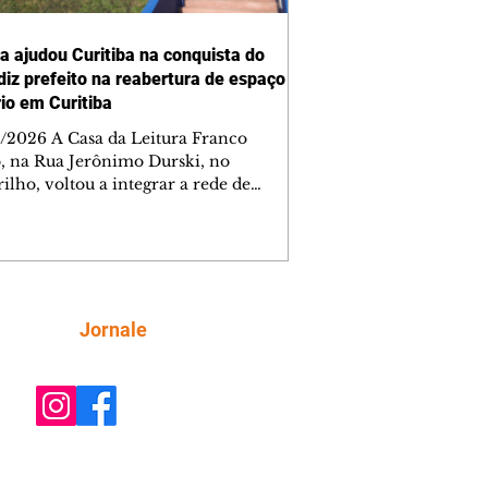
ra ajudou Curitiba na conquista do
 diz prefeito na reabertura de espaço
rio em Curitiba
/2026 A Casa da Leitura Franco
o, na Rua Jerônimo Durski, no
ilho, voltou a integrar a rede de
tecas de bairros de Curitiba nesta
a-feira (6/8), após passar por amplo
sso de restauro e ampliação. Reaberto
s de mais de 15 anos fechado por
emas estruturais, o local é um
tante reforço na política de incentivo
Siga
Jornale
ura da cidade, ampliando o acesso da
ção aos livros e às atividades
rias. Ao entregar a obra, o prefeito Ed