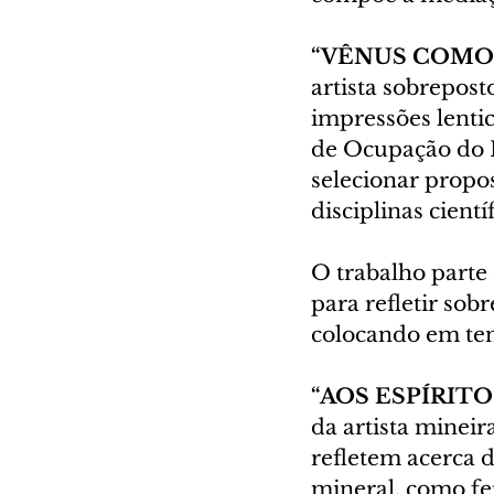
“VÊNUS COMO 
artista sobrepos
impressões lentic
de Ocupação do 
selecionar propos
disciplinas cientí
O trabalho parte 
para refletir sob
colocando em ten
“AOS ESPÍRITO
da artista mineir
refletem acerca d
mineral, como fe