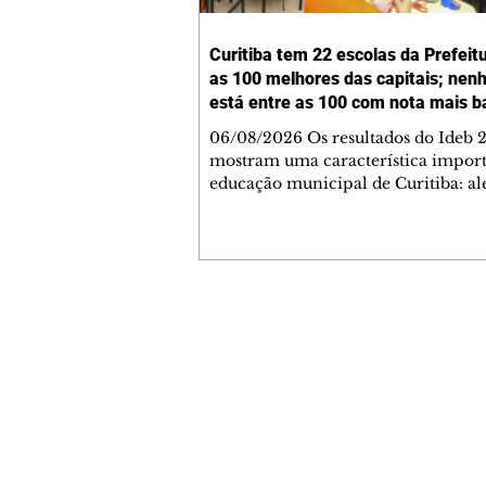
Curitiba tem 22 escolas da Prefeit
as 100 melhores das capitais; ne
está entre as 100 com nota mais b
06/08/2026 Os resultados do Ideb 
mostram uma característica import
educação municipal de Curitiba: a
apresentar a melhor nota entre as c
brasileiras (6,9) nos anos iniciais (1º 
cidade tem uma rede com desemp
consistente em todas as suas escolas
Levantamento feito a partir dos da
Ministério da Educação (MEC) mos
Contato comercial
Curitiba tem 22 escolas municipais 
mmjornale@gmail.com
100 maiores notas do Ideb do país e
Telefone: (41) 99978-9956
nenhuma entre as 100 menores. Cu
Redação
E-mail:
redacaojornale@gmail.com