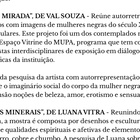
MIRADA”, DE VAL SOUZA
 - Reúne autorretr
tos com imagens de mulheres negras do século 
ulares. Este projeto foi um dos contemplados n
Espaço Vitrine do MUPA, programa que tem co
tas interdisciplinares de exposição em diálogo
ficas da instituição.
da pesquisa da artista com autorrepresentação 
re o imaginário social do corpo da mulher negra 
são noções de beleza, amor, erotismo e sensua
S MINERAIS”, DE LUANA VITRA
 - Reunindo
a, a mostra é composta por desenhos e escultur
e qualidades espirituais e afetivas de elemento
rro, cobre e chumbo. A pesquisa de Luana sobr