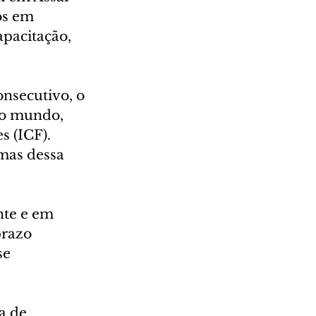
os em 
apacitação, 
onsecutivo, o 
do mundo, 
 (ICF). 
mas dessa 
nte e em 
razo 
se 
a de 