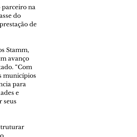
parceiro na 
asse do 
prestação de 
cos Stamm, 
 um avanço 
stado. “Com 
 municípios 
ncia para 
ades e 
 seus 
truturar 
o 