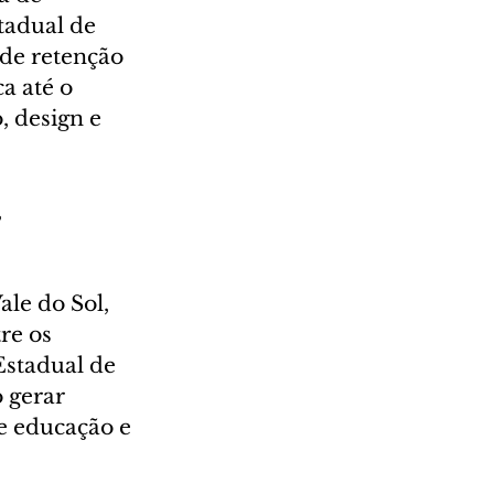
tadual de 
 de retenção 
a até o 
 design e 
 
le do Sol, 
re os 
stadual de 
 gerar 
e educação e 