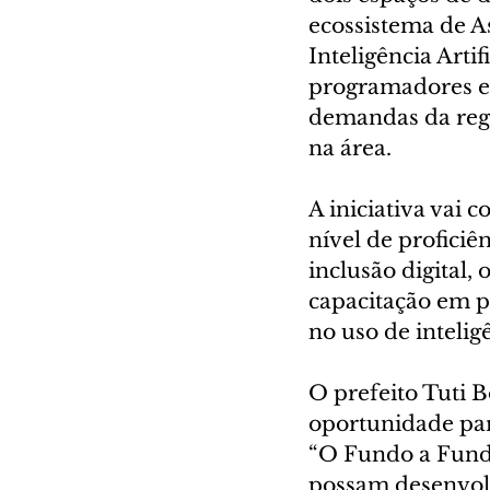
ecossistema de As
Inteligência Arti
programadores em 
demandas da regi
na área.
A iniciativa vai 
nível de proficiê
inclusão digital,
capacitação em p
no uso de inteligê
O prefeito Tuti
oportunidade par
“O Fundo a Fundo
possam desenvolv