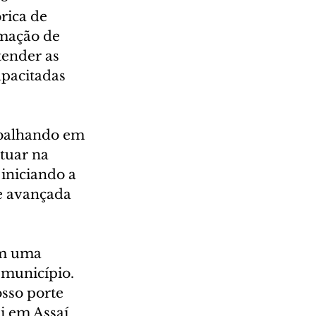
rica de 
rmação de 
tender as 
pacitadas 
abalhando em 
tuar na 
iniciando a 
e avançada 
am uma 
município. 
sso porte 
i em Assaí 