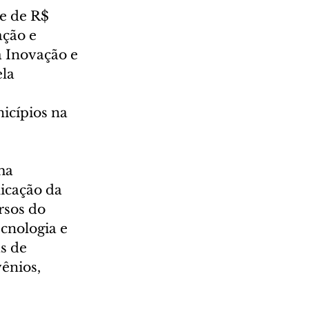
te de R$ 
ação e 
a Inovação e 
la 
icípios na 
ma 
icação da 
rsos do 
cnologia e 
s de 
ênios, 