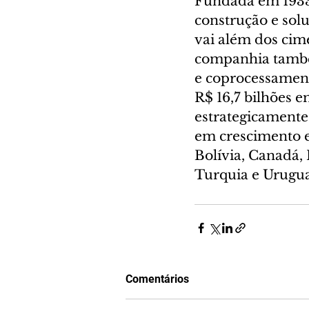
Fundada em 1933
construção e solu
vai além dos cime
companhia também
e coprocessament
R$ 16,7 bilhões 
estrategicament
em crescimento e 
Bolívia, Canadá,
Turquia e Urugu
Comentários