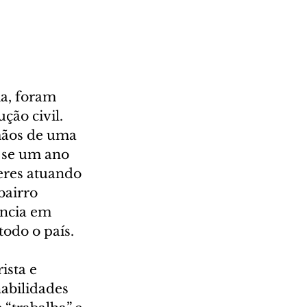
a, foram 
ão civil. 
mãos de uma 
 se um ano 
eres atuando 
bairro 
ncia em 
odo o país. 
sta e 
abilidades 