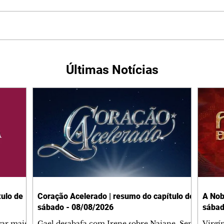
Últimas Notícias
ulo de
Coração Acelerado | resumo do capítulo de
A Nob
sábado - 08/08/2026
sábad
gar mais
Gael desabafa com Irene sobre Naiane. Sem
Virgí