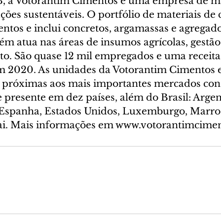
, a Votorantim Cimentos é uma empresa de mat
ções sustentáveis. O portfólio de materiais de 
ntos e inclui concretos, argamassas e agregado
 atua nas áreas de insumos agrícolas, gestão 
o. São quase 12 mil empregados e uma receita 
em 2020. As unidades da Votorantim Cimentos e
e próximas aos mais importantes mercados co
presente em dez países, além do Brasil: Argen
 Espanha, Estados Unidos, Luxemburgo, Marroc
ai. Mais informações em www.votorantimcime