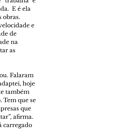
“trabalha” e 
a.  E é ela 
 obras. 
velocidade e 
ade de 
ade na 
ar as 
ou. Falaram 
daptei, hoje 
nte também 
. Tem que se 
mpresas que 
ar”, afirma. 
á carregado 