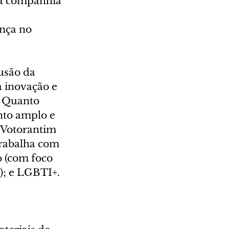
da companhia 
nça no 
usão da 
 inovação e 
. Quanto 
nto amplo e 
 Votorantim 
trabalha com 
o (com foco 
); e LGBTI+.