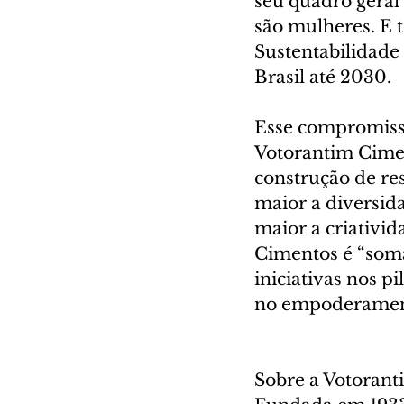
seu quadro geral
são mulheres. E
Sustentabilidade
Brasil até 2030. 
Esse compromisso
Votorantim Cimen
construção de re
maior a diversid
maior a criativid
Cimentos é “soma
iniciativas nos p
no empoderament
Sobre a Votoran