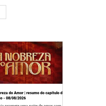
reza do Amor | resumo do capítulo de
o - 08/08/2026
nia promete uma noite de amor com