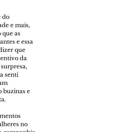
 do 
de e mais, 
 que as 
ntes e essa 
dizer que 
entivo da 
surpresa, 
 senti 
cam 
 buzinas e 
ta.
imentos 
lheres no 