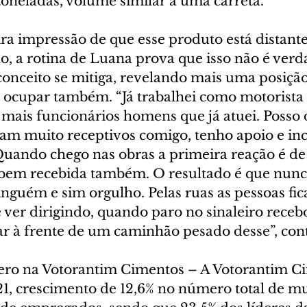
toneladas, volume similar a uma carreta. 
ra impressão de que esse produto está distante
, a rotina de Luana prova que isso não é verda
conceito se mitiga, revelando mais uma posição
cupar também. “Já trabalhei como motorista a
mais funcionários homens que já atuei. Posso 
am muito receptivos comigo, tenho apoio e inc
Quando chego nas obras a primeira reação é de 
em recebida também. O resultado é que nunca
inguém e sim orgulho. Pelas ruas as pessoas fi
ver dirigindo, quando paro no sinaleiro recebo
ar à frente de um caminhão pesado desse”, con
ero na Votorantim Cimentos – A Votorantim C
21, crescimento de 12,6% no número total de mu