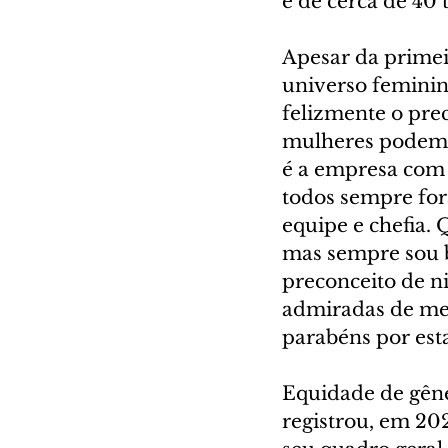
é de cerca de 40 
Apesar da primei
universo feminino
felizmente o pre
mulheres podem o
é a empresa com 
todos sempre for
equipe e chefia. 
mas sempre sou b
preconceito de n
admiradas de me 
parabéns por est
Equidade de gên
registrou, em 20