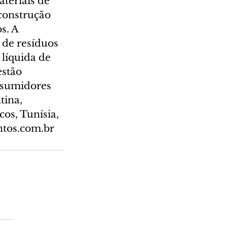
eriais de 
construção 
s. A 
de resíduos 
líquida de 
stão 
nsumidores 
tina, 
os, Tunísia, 
ntos.com.br