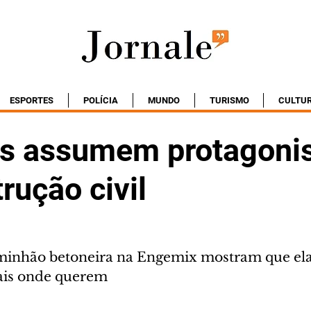
ESPORTES
POLÍCIA
MUNDO
TURISMO
CULTU
s assumem protagon
rução civil
aminhão betoneira na Engemix mostram que el
ais onde querem