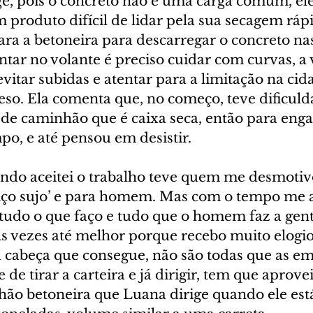
e, pois o concreto não é uma carga comum, ele 
 produto difícil de lidar pela sua secagem rápid
a a betoneira para descarregar o concreto nas
ntar no volante é preciso cuidar com curvas, a 
evitar subidas e atentar para a limitação na cid
eso. Ela comenta que, no começo, teve dificuld
 de caminhão que é caixa seca, então para engat
o, e até pensou em desistir. 
ndo aceitei o trabalho teve quem me desmotiv
iço sujo’ e para homem. Mas com o tempo me a
tudo o que faço e tudo que o homem faz a ge
Às vezes até melhor porque recebo muito elogio
na cabeça que consegue, não são todas que as e
e tirar a carteira e já dirigir, tem que aproveit
ão betoneira que Luana dirige quando ele est