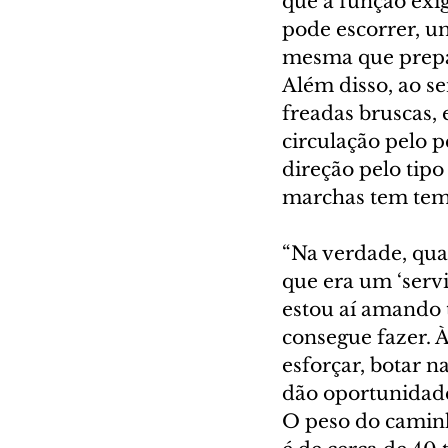
que a função exig
pode escorrer, um
mesma que prepar
Além disso, ao se
freadas bruscas, 
circulação pelo p
direção pelo tipo
marchas tem temp
“Na verdade, qua
que era um ‘serv
estou aí amando 
consegue fazer. 
esforçar, botar 
dão oportunidade d
O peso do caminh