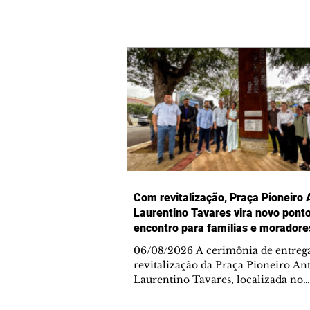
Com revitalização, Praça Pioneiro 
Laurentino Tavares vira novo pont
encontro para famílias e moradore
Jardim Liberdade
06/08/2026 A cerimônia de entreg
revitalização da Praça Pioneiro An
Laurentino Tavares, localizada no
cruzamento da Avenida dos Palma
as ruas Laudelino Pedro da Silva e 