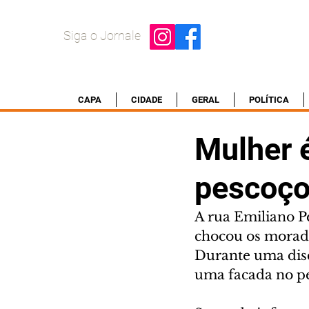
Siga o Jornale
CAPA
CIDADE
GERAL
POLÍTICA
Mulher 
pescoço 
A rua Emiliano Pe
chocou os morado
Durante uma dis
uma facada no pe