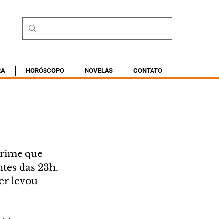
RA
HORÓSCOPO
NOVELAS
CONTATO
crime que 
tes das 23h. 
r levou 