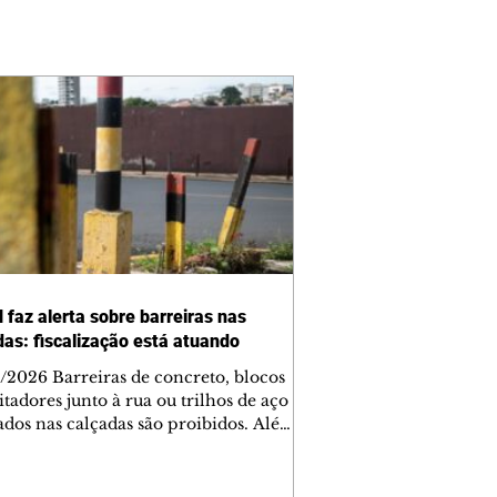
 faz alerta sobre barreiras nas
das: fiscalização está atuando
/2026 Barreiras de concreto, blocos
tadores junto à rua ou trilhos de aço
lados nas calçadas são proibidos. Além
rem obstáculos para a livre circulação
destres, essas estruturas podem causar
rar acidentes de trânsito — e os