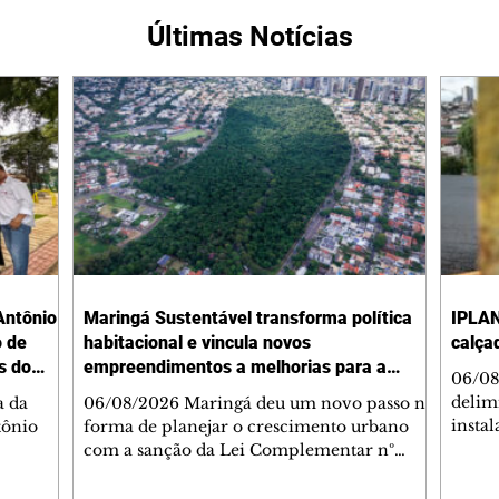
Últimas Notícias
Antônio
Maringá Sustentável transforma política
IPLAN
o de
habitacional e vincula novos
calça
s do
empreendimentos a melhorias para a
06/08
cidade
delimi
a da
06/08/2026 Maringá deu um novo passo na
insta
tônio
forma de planejar o crescimento urbano
de se
com a sanção da Lei Complementar nº
de pe
res com
1.544, que institui o Programa Maringá
ou pio
Dr.
Sustentável. A nova legislação estabelece