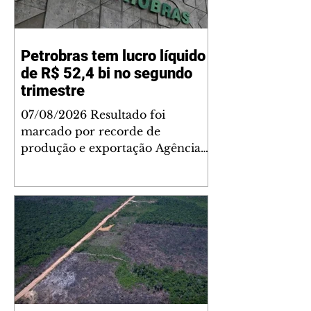
Petrobras tem lucro líquido
de R$ 52,4 bi no segundo
trimestre
07/08/2026 Resultado foi
marcado por recorde de
produção e exportação Agência
Brasil A Petrobras teve lucro
líquido de R$ 52,4 bilhões (US$
10,4 bilhões) no segundo trimestre
de 2026, 97% a mais em
comparação ao mesmo período
de 2025. Esse é um dos maiores
resultados trimestrais da série
histórica. Segundo a empresa, o
resultado foi marcado por