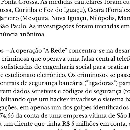
 Ponta Grossa. As medidas cautelares foram c
ssa, Curitiba e Foz do Iguaçu), Ceará (Fortalez
e Janeiro (Mesquita, Nova Iguaçu, Nilópolis, Man
 São Paulo. As investigações foram iniciadas em 
enúncia anônima.
os – A operação "A Rede" concentra-se na desar
criminosa que operava uma falsa central telef
 sofisticadas de engenharia social para praticar
e estelionato eletrônico. Os criminosos se pas
entrais de segurança bancária ("ligadoras") para
rem dados sensíveis e códigos de segurança (to
ibilitando que um hacker invadisse o sistema b
igações, em apenas um dos golpes identificados
874,55 da conta de uma empresa vítima de São 
a um cliente que tinha R$ 5 milhões em conta, 