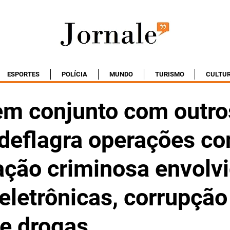
ESPORTES
POLÍCIA
MUNDO
TURISMO
CULTU
m conjunto com outro
deflagra operações co
ação criminosa envolv
eletrônicas, corrupção
de drogas