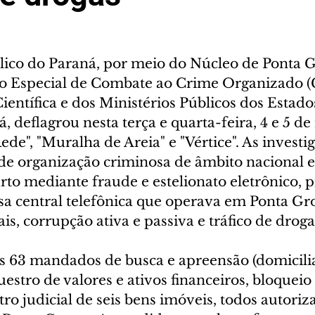
lico do Paraná, por meio do Núcleo de Ponta G
o Especial de Combate ao Crime Organizado (
Científica e dos Ministérios Públicos dos Estado
á, deflagrou nesta terça e quarta-feira, 4 e 5 
ede", "Muralha de Areia" e "Vértice". As investi
e organização criminosa de âmbito nacional e
to mediante fraude e estelionato eletrônico, p
sa central telefônica que operava em Ponta Gro
is, corrupção ativa e passiva e tráfico de droga
63 mandados de busca e apreensão (domiciliar
estro de valores e ativos financeiros, bloqueio 
tro judicial de seis bens imóveis, todos autoriz