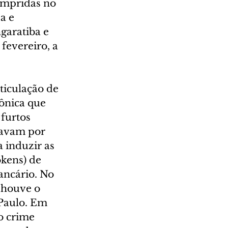
umpridas no 
a e 
garatiba e 
fevereiro, a 
ticulação de 
ônica que 
 furtos 
savam por 
 induzir as 
kens) de 
ancário. No 
 houve o 
Paulo. Em 
o crime 