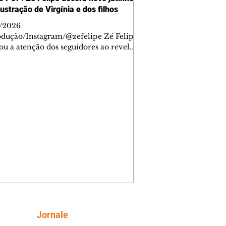
ustração de Virgínia e dos filhos
/2026
dução/Instagram/@zefelipe Zé Felipe
u a atenção dos seguidores ao revelar
talhe especial de sua nova aeronave.
tor compartilhou nesta quinta-feira,
istros do jatinho recém-adquirido e
ou que decidiu personalizar o espaço
ma ilustração que reúne Virginia
a e os três filhos que eles tiveram
: Maria Alice, Maria Flor e José
rdo. Na imagem, aparecem os
os dos integrantes da família, entre
Papai", "Mamãe",
Siga
Jornale