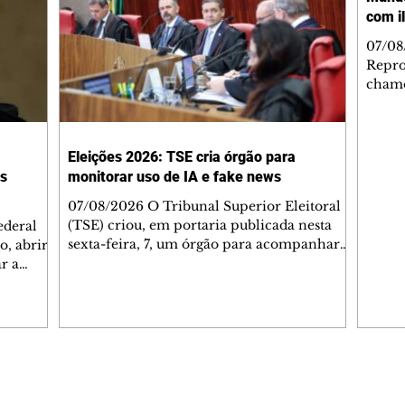
com il
07/08
Repro
chamo
um de
O can
6, reg
Eleições 2026: TSE cria órgão para
mostr
as
monitorar uso de IA e fake news
com u
Fonsec
07/08/2026 O Tribunal Superior Eleitoral
juntos
(TSE) criou, em portaria publicada nesta
ederal
Leona
sexta-feira, 7, um órgão para acompanhar
o, abrir
apelid
riscos associados ao uso de inteligência
r a
eles "
artificial (IA) nas campanhas e a
ndenados
desinformação relacionada às eleições. O
 janeiro
conselho será composto por especialistas de
entendeu
áreas consideradas estratégicas e vai
maneceu
assessorar o presidente da Corte, Kássio
ersas da
Nunes Marques. De acordo com a portaria,
Editorias
Editais Certificados
o grupo deverá realizar estudos para
liar