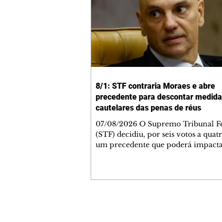
8/1: STF contraria Moraes e abre
precedente para descontar medid
cautelares das penas de réus
07/08/2026 O Supremo Tribunal F
(STF) decidiu, por seis votos a quatr
um precedente que poderá impacta
execução das penas impostas a co
pelos atos antidemocráticos de 8 de
de 2023. A maioria dos ministros 
que o período em que um réu per
submetido a medidas cautelares div
prisão, como o uso de tornozeleira
Contato comercial
eletrônica e o recolhimento domici