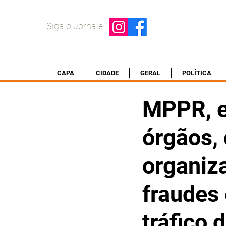
Siga o Jornale
CAPA
CIDADE
GERAL
POLÍTICA
MPPR, e
órgãos, 
organiz
fraudes 
tráfico 