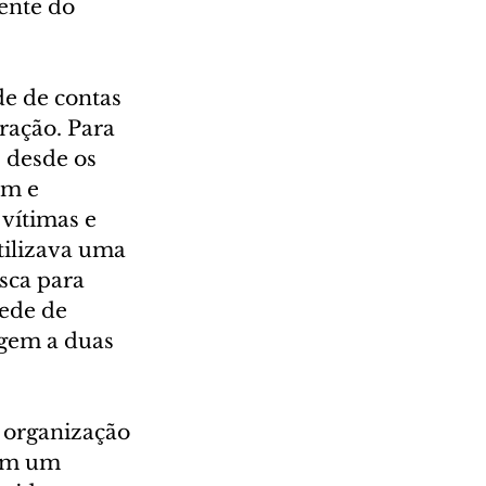
ente do 
e de contas 
ração. Para 
 desde os 
am e 
vítimas e 
tilizava uma 
sca para 
ede de 
igem a duas 
 organização 
ram um 