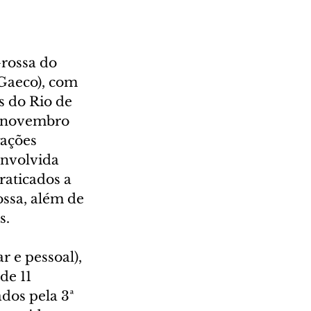
rossa do 
Gaeco), com 
s do Rio de 
de novembro 
gações 
nvolvida 
raticados a 
ssa, além de 
s.
 e pessoal), 
de 11 
ados pela 3ª 