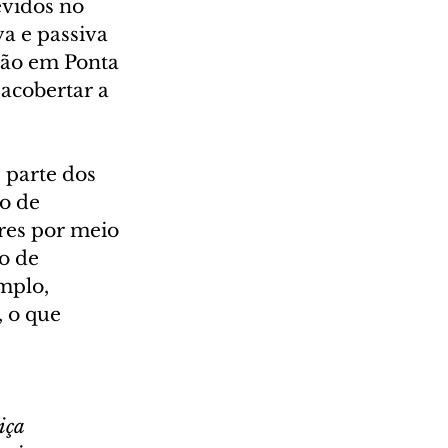
vidos no 
a e passiva 
são em Ponta 
acobertar a 
 parte dos 
o de 
res por meio 
o de 
mplo, 
 o que 
iça 