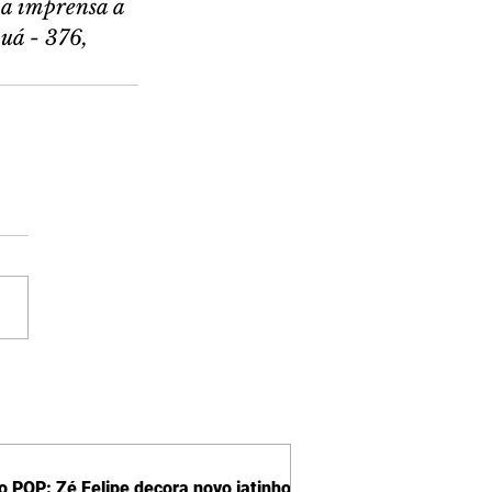
 a imprensa a 
uá - 376, 
 POP: Zé Felipe decora novo jatinho