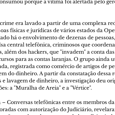
onsumou porque a vítima foi alertada pelo ger
crime era lavado a partir de uma complexa red
oas físicas e jurídicas de vários estados da Ope
cado há o envolvimento de dezenas de pessoas,
lsa central telefônica, criminosos que coorden
, além dos hackers, que "invadem" a conta das 
ursos para as contas laranjas. O grupo ainda u
da, registrada como comércio de artigos de pe
em do dinheiro. A partir da constatação dessa r
s e lavagem de dinheiro, a investigação deu or
es: a "Muralha de Areia" e a "Vértice".
 – Conversas telefônicas entre os membros da
oradas com autorização do Judiciário, revela