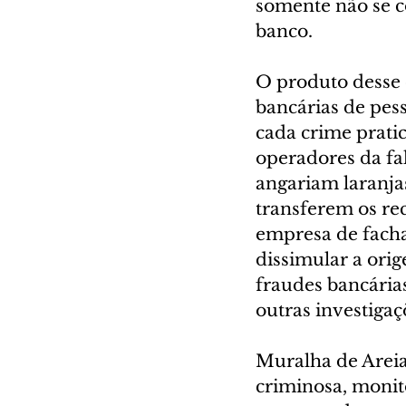
somente não se c
banco.
O produto desse 
bancárias de pess
cada crime prati
operadores da fa
angariam laranjas
transferem os rec
empresa de facha
dissimular a orig
fraudes bancária
outras investigaçõ
Muralha de Areia
criminosa, monit