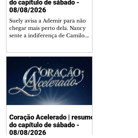
do capítulo de sábado -
08/08/2026
Suely avisa a Ademir para não
chegar mais perto dela. Nancy
sente a indiferença de Camilo.
Tiago diz a Ingrid que ela não
tem competência para presidir a
joalheria. André conta a Pedro
que a associação de advogados
expulsou Ademir. Laurentino
contrata Adriana para servir no
restaurante. Adriana vê Pedro e
Bruna no restaurante. Bruna
provoca Adriana. Dora pede
ajuda a André para marcar um
Coração Acelerado | resumo
encontro com Suely. Adriana diz
do capítulo de sábado -
a Lyris que está feliz trabalhando
no restaurante de Nanc
08/08/2026