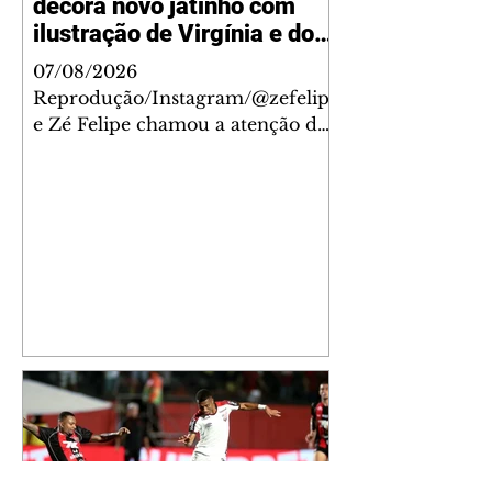
decora novo jatinho com
ilustração de Virgínia e dos
filhos
07/08/2026
Reprodução/Instagram/@zefelip
e Zé Felipe chamou a atenção dos
seguidores ao revelar um detalhe
especial de sua nova aeronave. O
cantor compartilhou nesta
quinta-feira, 6, registros do
jatinho recém-adquirido e
mostrou que decidiu personalizar
o espaço com uma ilustração que
reúne Virginia Fonseca e os três
filhos que eles tiveram juntos:
Maria Alice, Maria Flor e José
Leonardo. Na imagem, aparecem
os apelidos dos integrantes da
família, entre eles "Papai",