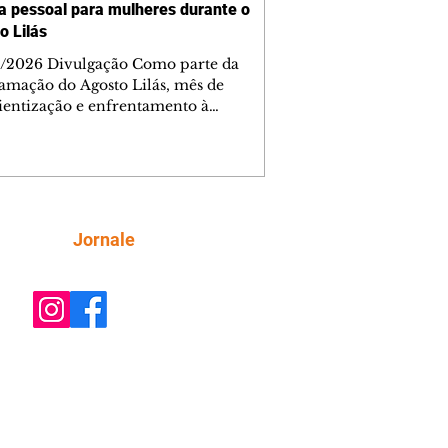
a pessoal para mulheres durante o
o Lilás
/2026 Divulgação Como parte da
amação do Agosto Lilás, mês de
ientização e enfrentamento à
cia contra a mulher, a Prefeitura de
iba, por meio da Secretaria Municipal
porte, Lazer e Juventude (Smelj)
e, no dia 11 de agosto, às 14h, a
a Segura de Si: Defesa Pessoal e
roteção, no Teatro da Vila, na Cidade
Siga
Jornale
rial de Curitiba (CIC). A atividade é
ta e tem como objetivo fortalecer a
onfiança, incentivar o autocuidado e