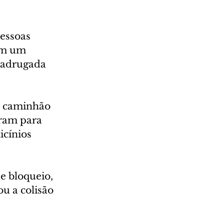
essoas 
am um 
madrugada 
o caminhão 
ram para 
icínios 
 bloqueio, 
u a colisão 