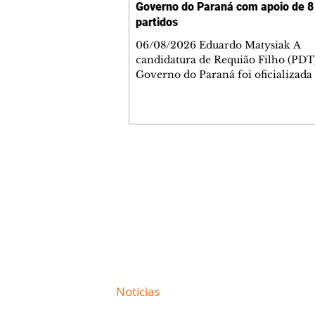
Governo do Paraná com apoio de 8
partidos
06/08/2026 Eduardo Matysiak A
candidatura de Requião Filho (PDT
Governo do Paraná foi oficializada
desta quarta-feira (5), em Curitiba. 
coligação liderada pelo atual depu
estadual conta com PDT, PT, PV, P
PCdoB, Rede, PRD e Solidariedade,
indicou Michelle Caputo para a va
vice-governador. A chapa conta a
Contato comercial
Gleisi Hoffmann e Dr. Rosinha para
mmjornale@gmail.com
vagas ao Senado. O ato político foi marcado
Telefone: (41) 99978-9956
pela celebração da formação da col
reuniu
Redação
E-mail:
redacaojornale@gmail.com
Site de
Notícias
de Curitiba / Paraná