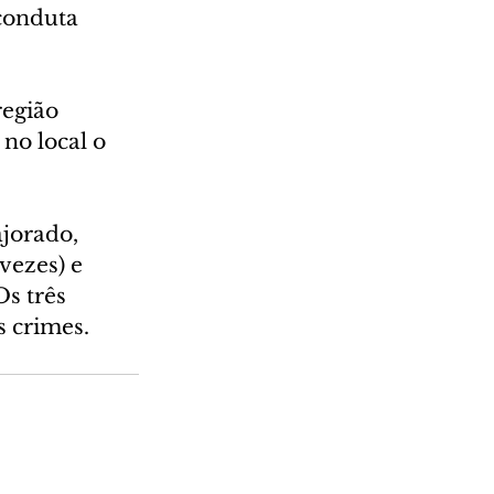
conduta 
egião 
no local o 
jorado, 
vezes) e 
Os três 
s crimes.