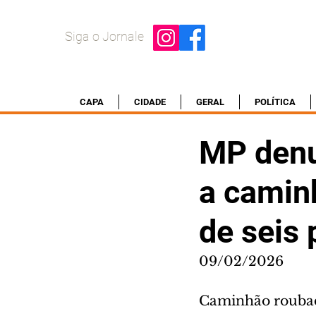
Siga o Jornale
CAPA
CIDADE
GERAL
POLÍTICA
MP denu
a camin
de seis
09/02/2026
Caminhão roubad