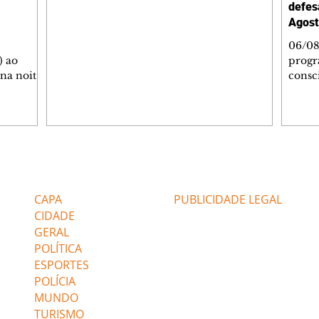
defes
Agost
06/08
) ao
progr
 na noite
consc
A
violên
tado
Curit
SOL,
de Es
 que
promov
ga de
oficin
inda com
Autop
Editorias
Editais Certificados
 as
Indust
gratui
CAPA
PUBLICIDADE LEGAL
igação e
autoc
CIDADE
GERAL
POLÍTICA
ESPORTES
POLÍCIA
MUNDO
TURISMO