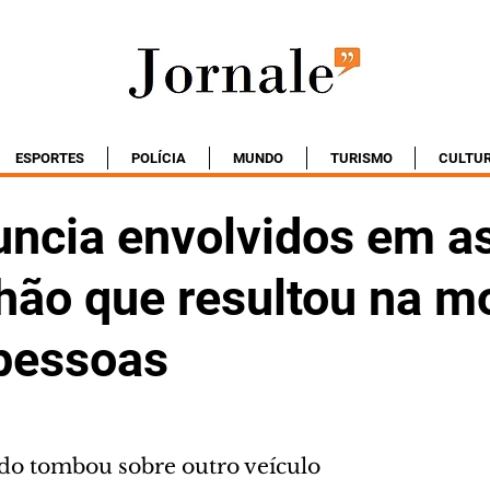
ESPORTES
POLÍCIA
MUNDO
TURISMO
CULTU
ncia envolvidos em as
hão que resultou na m
 pessoas
o tombou sobre outro veículo