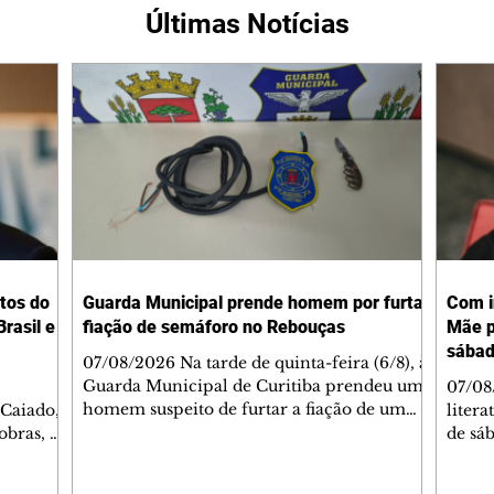
Últimas Notícias
tos do
Guarda Municipal prende homem por furtar
Com i
rasil e
fiação de semáforo no Rebouças
Mãe p
sába
07/08/2026 Na tarde de quinta-feira (6/8), a
Guarda Municipal de Curitiba prendeu um
07/08
homem suspeito de furtar a fiação de um
 Caiado,
litera
semáforo no cruzamento das ruas
obras, o
de sáb
Engenheiros Rebouças e Comendador
ca
quart
Franco, no bairro Rebouças. Uma equipe da
o de
Curiti