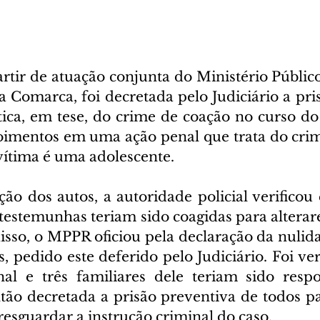
rtir de atuação conjunta do Ministério Público
na Comarca, foi decretada pelo Judiciário a pri
tica, em tese, do crime de coação no curso do 
imentos em uma ação penal que trata do crim
vítima é uma adolescente.
ão dos autos, a autoridade policial verificou 
 testemunhas teriam sido coagidas para alterar
disso, o MPPR oficiou pela declaração da nulida
as, pedido este deferido pelo Judiciário. Foi ver
al e três familiares dele teriam sido respo
tão decretada a prisão preventiva de todos par
resguardar a instrução criminal do caso.