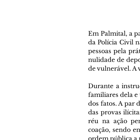
Em Palmital, a pa
da Polícia Civil 
pessoas pela prá
nulidade de depo
de vulnerável. A 
Durante a instruç
familiares dela e
dos fatos. A par 
das provas ilícit
réu na ação pen
coação, sendo en
ordem pública a 