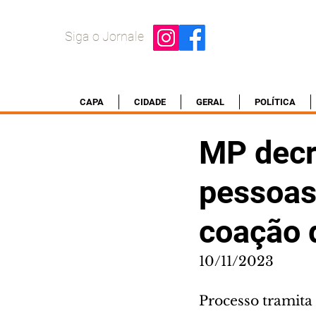
Siga o Jornale
CAPA
CIDADE
GERAL
POLÍTICA
MP decr
pessoas
coação 
10/11/2023
Processo tramita 