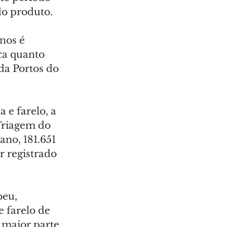
do produto.
nos é 
ca quanto 
da Portos do 
 e farelo, a 
Triagem do 
no, 181.651 
 registrado 
beu, 
e farelo de 
 maior parte 