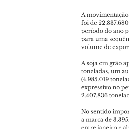
A movimentação g
foi de 22.837.68
período do ano p
para uma sequên
volume de export
A soja em grão a
toneladas, um a
(4.985.019 tonel
expressivo no pe
2.407.836 tonela
No sentido import
a marca de 3.395
entre janeiro e 