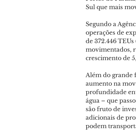
Sul que mais mov
Segundo a Agênci
operações de exp
de 372.446 TEUs 
movimentados, re
crescimento de 5
Além do grande f
aumento na movi
profundidade ent
água – que passo
são fruto de inv
adicionais de pr
podem transporta