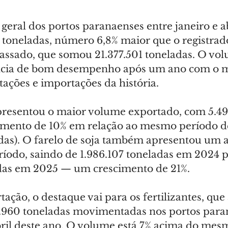
eral dos portos paranaenses entre janeiro e ab
0 toneladas, número 6,8% maior que o registra
assado, que somou 21.377.501 toneladas. O vo
cia de bom desempenho após um ano com o m
ações e importações da história.
presentou o maior volume exportado, com 5.49
umento de 10% em relação ao mesmo período d
adas). O farelo de soja também apresentou um
ríodo, saindo de 1.986.107 toneladas em 2024 p
das em 2025 — um crescimento de 21%.
ação, o destaque vai para os fertilizantes, qu
.960 toneladas movimentadas nos portos para
abril deste ano. O volume está 7% acima do mes