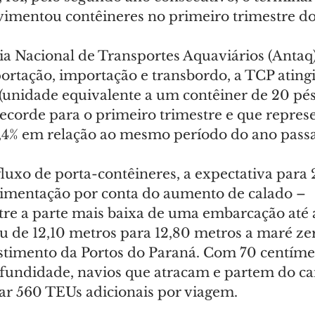
imentou contêineres no primeiro trimestre do
a Nacional de Transportes Aquaviários (Antaq
ortação, importação e transbordo, a TCP ating
(unidade equivalente a um contêiner de 20 pés
corde para o primeiro trimestre e que repres
,4% em relação ao mesmo período do ano pass
luxo de porta-contêineres, a expectativa para 
mentação por conta do aumento de calado – 
re a parte mais baixa de uma embarcação até a
u de 12,10 metros para 12,80 metros a maré zer
estimento da Portos do Paraná. Com 70 centíme
ofundidade, navios que atracam e partem do ca
r 560 TEUs adicionais por viagem.