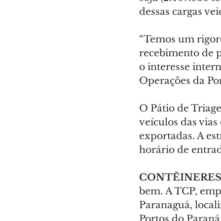
dessas cargas ve
“Temos um rigoros
recebimento de p
o interesse inter
Operações da Por
O Pátio de Triage
veículos das vias
exportadas. A es
horário de entra
CONTÊINERE
bem. A TCP, empr
Paranaguá, local
Portos do Paraná,