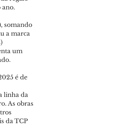
 ano.
), somando 
iu a marca 
) 
enta um 
ado.
2025 é de 
 linha da 
o. As obras 
tros 
is da TCP 