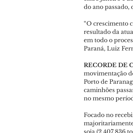
do ano passado, 
“O crescimento c
resultado da atua
em todo o proces
Paraná, Luiz Fer
RECORDE DE 
movimentação de 
Porto de Paranagu
caminhões passar
no mesmo período
Focado no recebim
majoritariamente,
soja (2.407.836 t