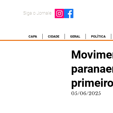
Siga o Jornale
CAPA
CIDADE
GERAL
POLÍTICA
Movimen
paranae
primeir
05/06/2025