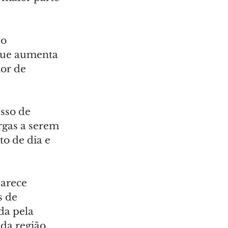
o 
que aumenta 
or de 
sso de 
rgas a serem 
o de dia e 
arece 
 de 
da pela 
da região 