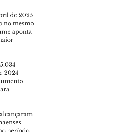
ril de 2025 
do no mesmo 
lume aponta 
aior 
5.034 
e 2024 
 aumento 
ara 
e alcançaram 
naenses 
mo período 