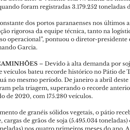
quando foram registradas 3.179.252 toneladas 
onstante dos portos paranaenses nos últimos a
ção rigorosa da equipe técnica, tanto na logísti
so operacional”, pontuou o diretor-presidente 
nando Garcia.
CAMINHÕES
 – Devido à alta demanda por soja
veículos bateu recorde histórico no Pátio de 
á no mesmo período. De janeiro a abril deste a
am pela triagem, superando o recorde anterior
 de 2020, com 175.280 veículos.
ento de granéis sólidos vegetais, o pátio rece
 cargas de grãos de soja (5.495.034 toneladas) 
oneladas) nos quatro primeiros meses do ano. A