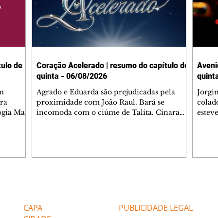
ulo de
Coração Acelerado | resumo do capítulo de
Aveni
quinta - 06/08/2026
quint
m
Agrado e Eduarda são prejudicadas pela
Jorgi
ra
proximidade com João Raul. Bará se
colad
ogia Mau
incomoda com o ciúme de Talita. Cinara
estev
e Rafael
desabafa com Ronei e decide passar uns
infor
dias na casa de Palhares. Agrado pede para
e pro
 casal.
ter uma conversa com Eduarda. Janete
Iran 
 de
confronta Zilá, que garante à irmã que não
Monal
o marido
conhece Verônica. Ronei reconhece uma
Dióge
 seu
possível bolsa de Zilá entre os pertences de
olhei
l
Verônica, e liga para Cinara. Agrado pensa
Verôn
Editorias
Editais Certificados
ntar no
em desfazer sua dupla com Eduarda para
praia
 o
ajudar João Raul sem prejudicar a amiga.
Suele
CAPA
PUBLICIDADE LEGAL
fugir 