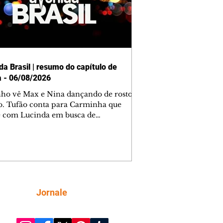
da Brasil | resumo do capítulo de
a - 06/08/2026
nho vê Max e Nina dançando de rosto
o. Tufão conta para Carminha que
e com Lucinda em busca de
mações sobre Rita. Nina despista Max
cura Jorginho, mas não o encontra.
se muda para a casa de Jorginho.
isa pensa em reconquistar Silas.
nes diz a Roni e Leandro que o
ro Tavinho Nunes assistirá ao jogo.
ica e Noêmia perseguem Cadinho na
Siga
Jornale
 deserta. Dolores sugere que Roni peça
n em casamento. Cadinho consegue
da praia