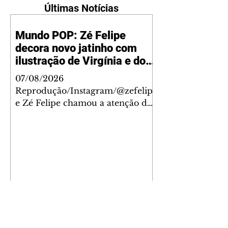
Últimas Notícias
Mundo POP: Zé Felipe
decora novo jatinho com
ilustração de Virgínia e dos
filhos
07/08/2026
Reprodução/Instagram/@zefelip
e Zé Felipe chamou a atenção dos
seguidores ao revelar um detalhe
especial de sua nova aeronave. O
cantor compartilhou nesta
quinta-feira, 6, registros do
jatinho recém-adquirido e
mostrou que decidiu personalizar
o espaço com uma ilustração que
reúne Virginia Fonseca e os três
filhos que eles tiveram juntos:
Maria Alice, Maria Flor e José