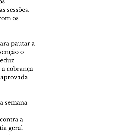
os 
s sessões. 
com os 
ara pautar a 
senção o 
reduz 
 a cobrança 
 aprovada 
na semana 
contra a 
ia geral 