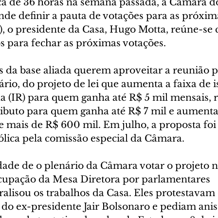
ca de 36 horas na semana passada, a Câmara d
de definir a pauta de votações para as próxima
2), o presidente da Casa, Hugo Motta, reúne-se 
os para fechar as próximas votações.
 da base aliada querem aproveitar a reunião p
rio, do projeto de lei que aumenta a faixa de i
 (IR) para quem ganha até R$ 5 mil mensais, 
ributo para quem ganha até R$ 7 mil e aumenta
 mais de R$ 600 mil. Em julho, a proposta foi
lica pela comissão especial da Câmara.
idade de o plenário da Câmara votar o projeto 
cupação da Mesa Diretora por parlamentares 
ralisou os trabalhos da Casa. Eles protestavam 
 do ex-presidente Jair Bolsonaro e pediam anist