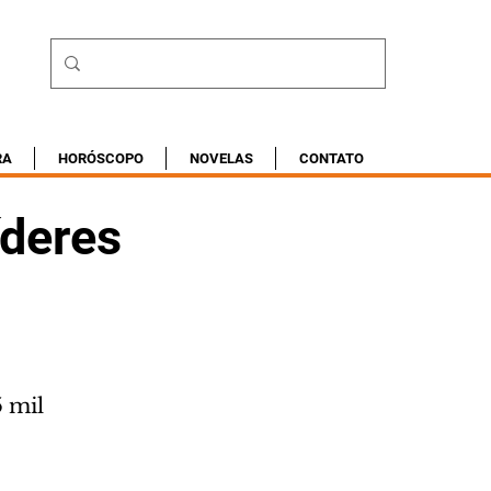
RA
HORÓSCOPO
NOVELAS
CONTATO
íderes
5 mil