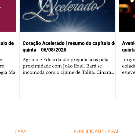
ulo de
Coração Acelerado | resumo do capítulo de
Aveni
quinta - 06/08/2026
quint
m
Agrado e Eduarda são prejudicadas pela
Jorgi
ra
proximidade com João Raul. Bará se
colad
ogia Mau
incomoda com o ciúme de Talita. Cinara
estev
e Rafael
desabafa com Ronei e decide passar uns
infor
dias na casa de Palhares. Agrado pede para
e pro
 casal.
ter uma conversa com Eduarda. Janete
Iran 
 de
confronta Zilá, que garante à irmã que não
Monal
o marido
conhece Verônica. Ronei reconhece uma
Dióge
 seu
possível bolsa de Zilá entre os pertences de
olhei
l
Verônica, e liga para Cinara. Agrado pensa
Verôn
Editorias
Editais Certificados
ntar no
em desfazer sua dupla com Eduarda para
praia
 o
ajudar João Raul sem prejudicar a amiga.
Suele
CAPA
PUBLICIDADE LEGAL