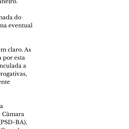
aneiro.
mada do 
ma eventual 
m claro. As 
 por esta 
nculada a 
ogativas, 
nte 
a 
a Câmara 
(PSD-BA), 