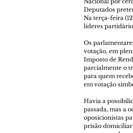
Nacional por cer
Deputados preten
Na terça-feira (1
líderes partidári
Os parlamentares
votação, em plená
Imposto de Renda
parcialmente o t
para quem recebe
em votação simbó
Havia a possibil
passada, mas a o
oposicionistas pa
prisão domiciliar