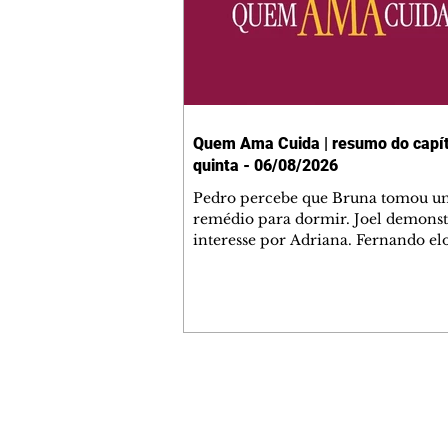
Quem Ama Cuida | resumo do capít
quinta - 06/08/2026
Pedro percebe que Bruna tomou u
remédio para dormir. Joel demonst
interesse por Adriana. Fernando el
Mau. Bia não gosta quando Brigitte 
se sentam à mesa com ela e César,
atrapalhando o jantar romântico do
Bruna se aproveita da preocupação
Pedro com sua saúde para manter 
ao seu lado. Elenice acusa Rosa por
desentendimento com Adriana. Joe
Contato comercial
convida Adriana e a família para ja
mmjornale@gmail.com
restaurante. Otoniel se depara com
Telefone: (41) 99978-9956