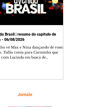
da Brasil | resumo do capítulo de
a - 06/08/2026
nho vê Max e Nina dançando de rosto
o. Tufão conta para Carminha que
e com Lucinda em busca de
mações sobre Rita. Nina despista Max
cura Jorginho, mas não o encontra.
se muda para a casa de Jorginho.
isa pensa em reconquistar Silas.
nes diz a Roni e Leandro que o
ro Tavinho Nunes assistirá ao jogo.
ica e Noêmia perseguem Cadinho na
Siga
Jornale
 deserta. Dolores sugere que Roni peça
n em casamento. Cadinho consegue