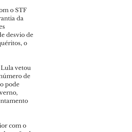
om o STF 
antia da 
es 
de desvio de 
éritos, o 
 Lula vetou 
 número de 
so pode 
verno, 
rentamento 
ior com o 