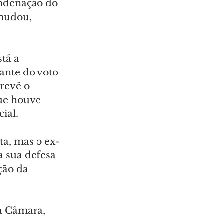
ondenação do 
mudou, 
tá a 
ante do voto 
revê o 
ue houve 
ial.
a, mas o ex-
 sua defesa 
ção da 
a Câmara, 