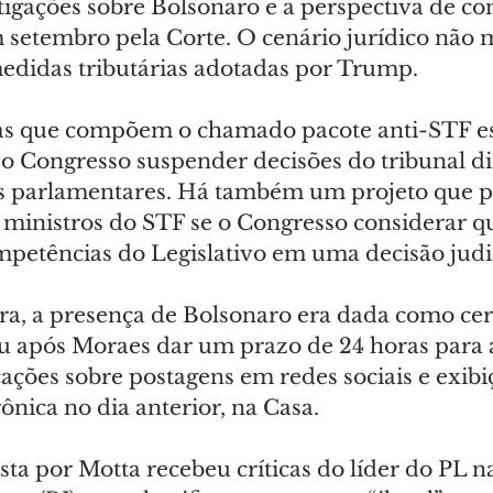
tigações sobre Bolsonaro e a perspectiva de c
 setembro pela Corte. O cenário jurídico não 
didas tributárias adotadas por Trump.
as que compõem o chamado pacote anti-STF es
 o Congresso suspender decisões do tribunal di
os parlamentares. Há também um projeto que p
inistros do STF se o Congresso considerar q
petências do Legislativo em uma decisão judic
, a presença de Bolsonaro era dada como cert
u após Moraes dar um prazo de 24 horas para a
ações sobre postagens em redes sociais e exibi
rônica no dia anterior, na Casa.
ta por Motta recebeu críticas do líder do PL n