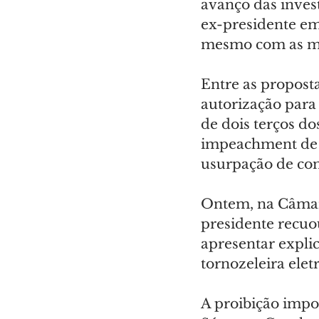
avanço das inves
ex-presidente em
mesmo com as me
Entre as propost
autorização para
de dois terços d
impeachment de m
usurpação de com
Ontem, na Câmara
presidente recuo
apresentar explic
tornozeleira elet
A proibição impos