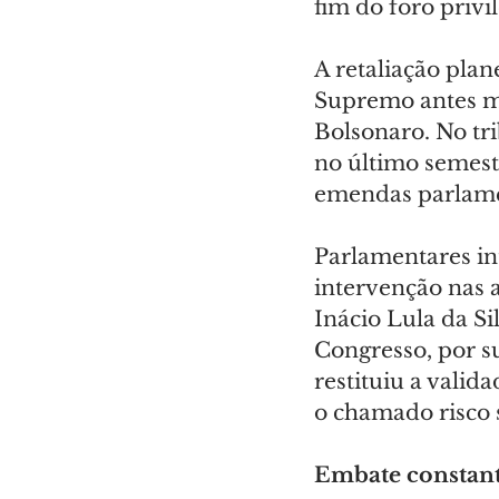
fim do foro privi
A retaliação plan
Supremo antes m
Bolsonaro. No tri
no último semest
emendas parlame
Parlamentares in
intervenção nas 
Inácio Lula da S
Congresso, por s
restituiu a valid
o chamado risco 
Embate constan