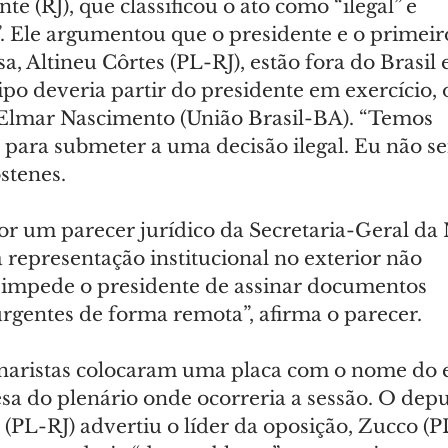
e (RJ), que classificou o ato como “ilegal” e 
”. Ele argumentou que o presidente e o primeir
, Altineu Côrtes (PL-RJ), estão fora do Brasil e,
ipo deveria partir do presidente em exercício,
 Elmar Nascimento (União Brasil-BA). “Temos 
 para submeter a uma decisão ilegal. Eu não sei
stenes.
por um parecer jurídico da Secretaria-Geral da
representação institucional no exterior não 
impede o presidente de assinar documentos 
urgentes de forma remota”, afirma o parecer.
naristas colocaram uma placa com o nome do 
sa do plenário onde ocorreria a sessão. O dep
(PL-RJ) advertiu o líder da oposição, Zucco (P