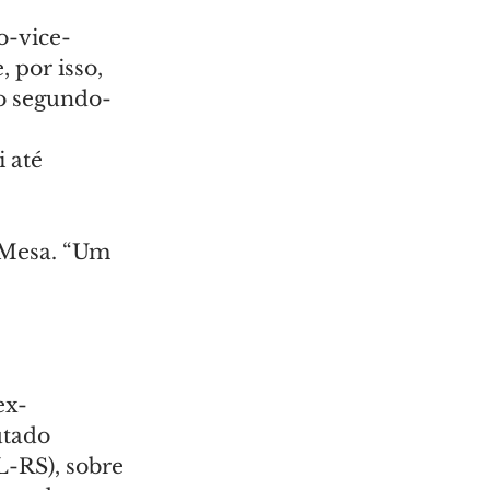
o-vice-
 por isso, 
 o segundo-
 até 
 Mesa. “Um 
ex-
utado 
L-RS), sobre 