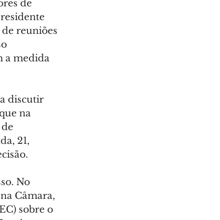
ores de 
residente 
 de reuniões 
so 
am a medida 
 discutir 
que na 
 de 
a, 21, 
cisão.
so. No 
 na Câmara, 
EC) sobre o 