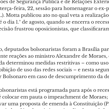
sões de Segurança Pública e de Relações Exteri
terça-feira, 22, sessão para homenagear o ex-p
L). Motta publicou ato no qual veta a realização
é o dia 1.º de agosto, quando se encerra o reces
cisão frustrou oposicionistas, que classificar
, deputados bolsonaristas foram a Brasília para
nte reações ao ministro Alexandre de Moraes, 
ada determinou medidas restritivas – como uso
oibição de uso das redes sociais – e nesta segund
 Bolsonaro em caso de descumprimento da de
olsonaristas está programada para após o reces
é colocar em pauta o impeachment de Moraes;
ovar uma proposta de emenda à Constituição (P