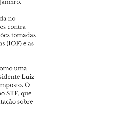
Janeiro.
da no 
s contra 
isões tomadas 
s (IOF) e as 
 como uma 
sidente Luiz 
imposto. O 
no STF, que 
utação sobre 