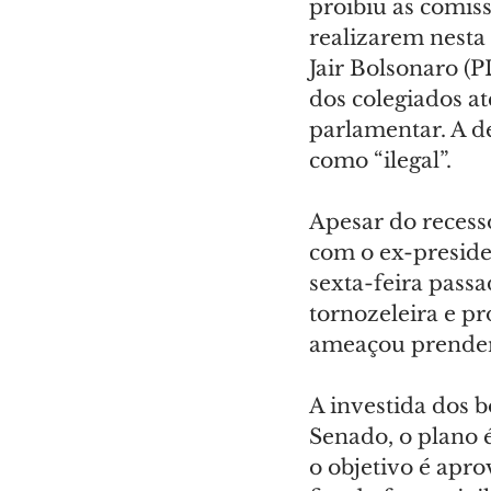
proibiu as comis
realizarem nesta 
Jair Bolsonaro (P
dos colegiados at
parlamentar. A de
como “ilegal”.
Apesar do recesso
com o ex-preside
sexta-feira pass
tornozeleira e pr
ameaçou prender
A investida dos b
Senado, o plano 
o objetivo é apr