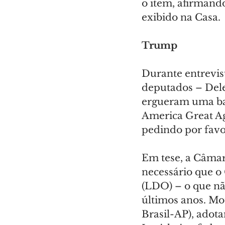
o item, afirmand
exibido na Casa.
Trump
Durante entrevis
deputados – Dele
ergueram uma ba
America Great Ag
pedindo por favor
Em tese, a Câmara
necessário que o
(LDO) – o que nã
últimos anos. Mo
Brasil-AP), adot