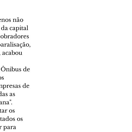
enos não 
da capital 
cobradores 
ralisação, 
, acabou 
 Ônibus de 
s 
mpresas de 
das as 
na". 
ar os 
tados os 
r para 