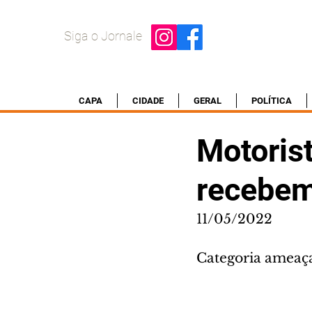
Siga o Jornale
CAPA
CIDADE
GERAL
POLÍTICA
Motorist
recebem
11/05/2022
Categoria ameaçav