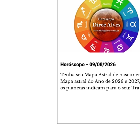
Horóscopo - 09/08/2026
Tenha seu Mapa Astral de nascimen
Mapa astral do Ano de 2026 e 2027,
os planetas indicam para o seu: Tra
Amor, Dinheiro, Saúde e Família. E
com 35 páginas. Adquira já através 
loja virtual ou na loja física: rua E
Perneta 30 – loja 21 – galeria Ceza
– centro – Curitiba. Você pode ped
também através do nosso Whatsapp
receber seu livro virtual: (41) 99719