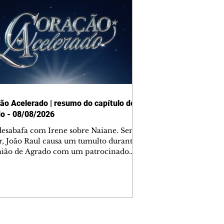
ão Acelerado | resumo do capítulo de
o - 08/08/2026
desabafa com Irene sobre Naiane. Sem
r, João Raul causa um tumulto durante
nião de Agrado com um patrocinador.
orienta Osmar a seguir Cinara, que
be a movimentação e alerta Ronei.
res confronta Cinara sobre a
imação com Ronei. Eduarda pensa
dir a Valéria para ficar com Sol. Gael
e terminar com Naiane. João Raul