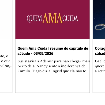
Quem Ama Cuida | resumo do capítulo de
Coraç
sábado - 08/08/2026
sábad
to, o
 o que
Suely avisa a Ademir para não chegar mais
Gael 
balho,
perto dela. Nancy sente a indiferença de
quere
studo
Camilo. Tiago diz a Ingrid que ela não tem
a reu
da nossa
competência para presidir a joalheria.
Zilá 
miliano
André conta a Pedro que a associação de
perce
r Franco
advogados expulsou Ademir. Laurentino
Palha
ir
contrata Adriana para servir no
aprox
 e
restaurante. Adriana vê Pedro e Bruna no
em pe
-0645.
restaurante. Bruna provoca Adriana. Dora
decid