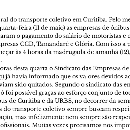
ral do transporte coletivo em Curitiba. Pelo m
quarta-feira (11 de maio) as empresas de ônibus 
aram o pagamento do salário de motoristas e 
presas CCD, Tamandaré e Glória. Com isso a pa
meçar às 4 horas da madrugada de amanhã (12)
.
horas desta quarta o Sindicato das Empresas de
p) já havia informado que os valores devidos ao
viam sido quitados. Segundo o sindicato das e
só foi possível graças ao esforço conjunto de to
us de Curitiba e da URBS, no decorrer da sema
s do transporte coletivo sempre buscam respeit
lação, mas infelizmente nem sempre são respei
rofissionais. Muitas vezes precisamos nos impo