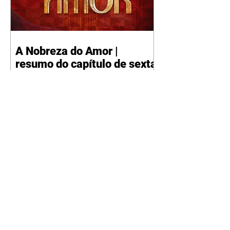
A Nobreza do Amor |
resumo do capítulo de sexta
- 07/08/2026
Omar afirma a Tonho que lutará
pelo amor de Alika. Salma
repreende Miguel e Fátima por
terem sido rudes com Omar.
Maria Helena aconselha Manoel
sobre seu namoro com Ana
Maria. Pressionado, Bakari revela
a Jendal que Chinua esteve em
terras inimigas. Omar pede que
Alika o acompanhe até a agência
bancária. Chinua alerta Dumi,
Akin e Ladisa sobre as