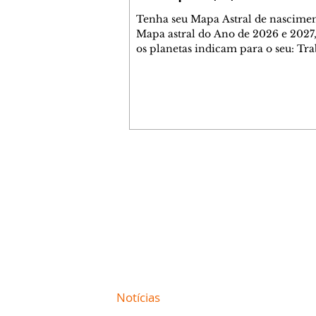
Tenha seu Mapa Astral de nascimen
Mapa astral do Ano de 2026 e 2027,
os planetas indicam para o seu: Tra
Amor, Dinheiro, Saúde e Família. E
com 35 páginas. Adquira já através 
loja virtual ou na loja física: rua E
Perneta 30 – loja 21 – galeria Ceza
– centro – Curitiba. Você pode ped
também através do nosso Whatsapp
receber seu livro virtual: (41) 99719
Escute o programa Bom Dia Astral 
Contato comercial
da Rádio Cultura AM 930 e t
mmjornale@gmail.com
Telefone: (41) 99978-9956
Redação
E-mail:
redacaojornale@gmail.com
Site de
Notícias
de Curitiba / Paraná