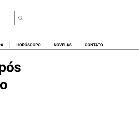
RA
HORÓSCOPO
NOVELAS
CONTATO
após
no