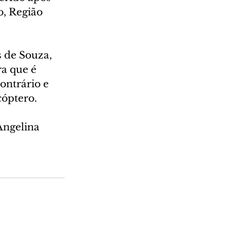
, Região 
 de Souza, 
a que é 
ontrário e 
óptero. 
ngelina 