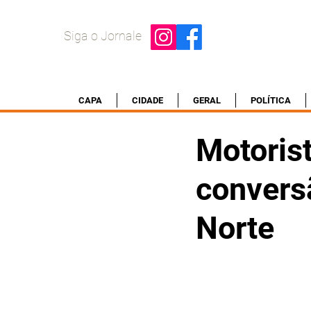
Siga o Jornale
CAPA
CIDADE
GERAL
POLÍTICA
Motoris
convers
Norte