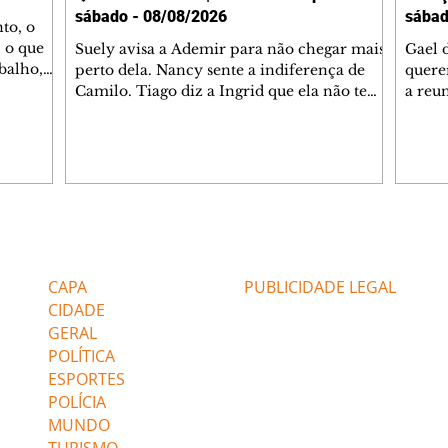
sábado - 08/08/2026
sábad
to, o
 o que
Suely avisa a Ademir para não chegar mais
Gael 
balho,
perto dela. Nancy sente a indiferença de
quere
studo
Camilo. Tiago diz a Ingrid que ela não tem
a reu
da nossa
competência para presidir a joalheria.
Zilá 
miliano
André conta a Pedro que a associação de
perce
r Franco
advogados expulsou Ademir. Laurentino
Palha
ir
contrata Adriana para servir no
aprox
 e
restaurante. Adriana vê Pedro e Bruna no
em pe
-0645.
restaurante. Bruna provoca Adriana. Dora
decid
através
pede ajuda a André para marcar um
inven
Editorias
Editais Certificados
encontro com Suely. Adriana diz a Lyris
conse
que está feliz trabalhando no restaurante de
termi
CAPA
PUBLICIDADE LEGAL
Nanc
CIDADE
GERAL
POLÍTICA
ESPORTES
POLÍCIA
MUNDO
TURISMO