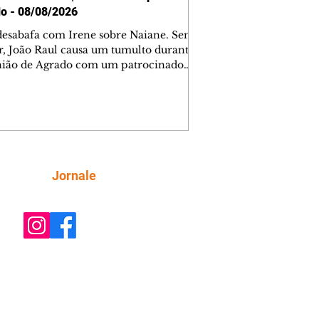
o - 08/08/2026
desabafa com Irene sobre Naiane. Sem
r, João Raul causa um tumulto durante
nião de Agrado com um patrocinador.
orienta Osmar a seguir Cinara, que
be a movimentação e alerta Ronei.
res confronta Cinara sobre a
imação com Ronei. Eduarda pensa
dir a Valéria para ficar com Sol. Gael
e terminar com Naiane. João Raul
ta para Agrado que não está
Siga
Jornale
guindo conviver com seu sucesso, e
na o relacionamento dos dois.