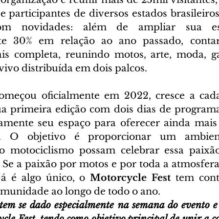
e participantes de diversos estados brasileiros
m novidades: além de ampliar sua es
e 30% em relação ao ano passado, conta
s completa, reunindo motos, arte, moda, ga
ivo distribuída em dois palcos. 
omeçou oficialmente em 2022, cresce a cada
ua primeira edição com dois dias de programaç
amente seu espaço para oferecer ainda mais 
o. O objetivo é proporcionar um ambien
o motociclismo possam celebrar essa paixão
. Se a paixão por motos e por toda a atmosfera
á é algo único, o 
Motorcycle Fest
 tem cont
comunidade ao longo de todo o ano. 
 tem se dado especialmente na semana do evento e 
ycle Fest, tendo como objetivo principal de unir a 