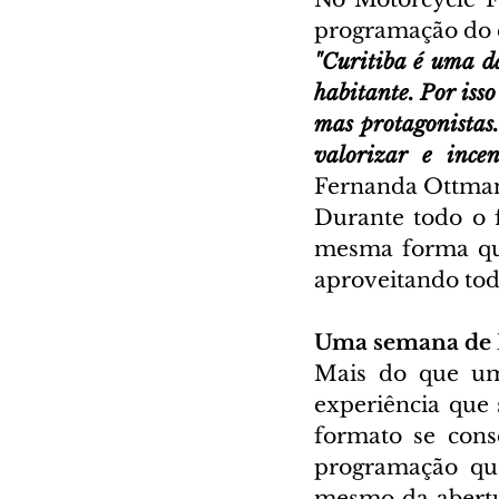
programação do e
"Curitiba é uma d
habitante. Por isso
mas protagonistas
valorizar e incen
Fernanda Ottman
Durante todo o f
mesma forma que
aproveitando tod
Uma semana de 
Mais do que um 
experiência que 
formato se con
programação que
mesmo da abertura