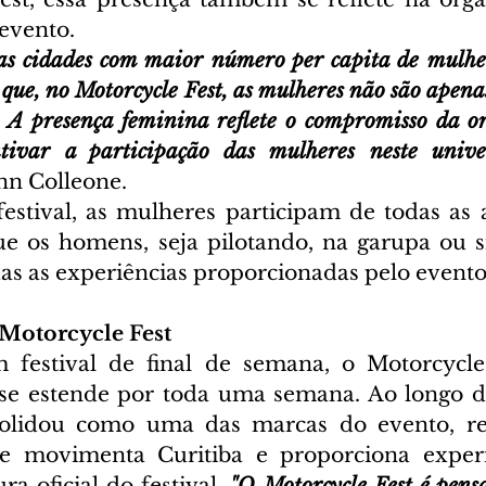
vento.  
as cidades com maior número per capita de mulhere
 que, no Motorcycle Fest, as mulheres não são apenas
. A presença feminina reflete o compromisso da o
tivar a participação das mulheres neste univer
n Colleone. 
estival, as mulheres participam de todas as a
 os homens, seja pilotando, na garupa ou s
as as experiências proporcionadas pelo evento
Motorcycle Fest
festival de final de semana, o Motorcycle
se estende por toda uma semana. Ao longo do
solidou como uma das marcas do evento, r
 movimenta Curitiba e proporciona experiê
 oficial do festival. 
"O Motorcycle Fest é pensa