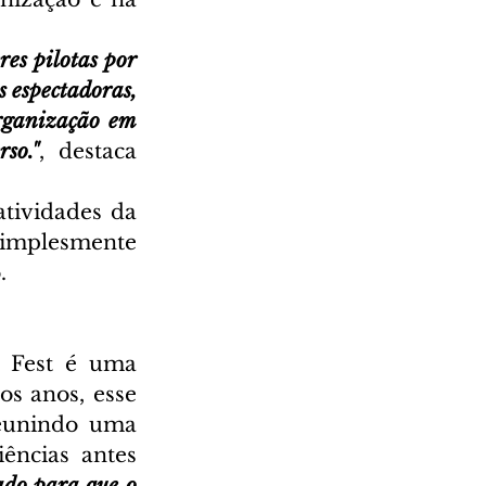
s pilotas por 
 espectadoras, 
rganização em 
so."
, destaca 
tividades da 
implesmente 
. 
 Fest é uma 
s anos, esse 
eunindo uma 
ncias antes 
do para que o 