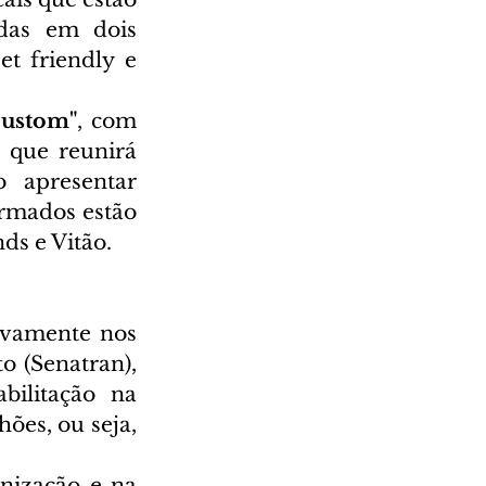
das em dois 
t friendly e 
Custom"
, com 
que reunirá 
 apresentar 
rmados estão 
s e Vitão.  
ivamente nos 
 (Senatran), 
ilitação na 
ões, ou seja, 
nização e na 