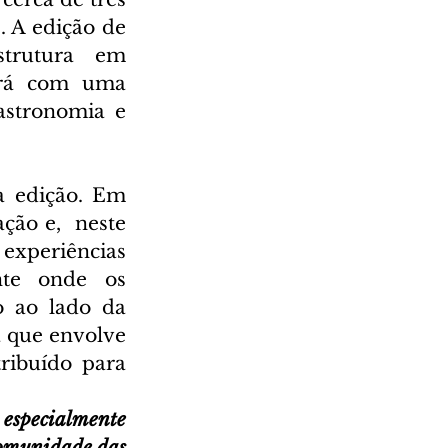
. A edição de 
trutura em 
rá com uma 
stronomia e 
 edição. Em 
ão e,  neste 
experiências 
te onde os 
 ao lado da 
 que envolve 
ribuído para 
especialmente 
comunidade das 