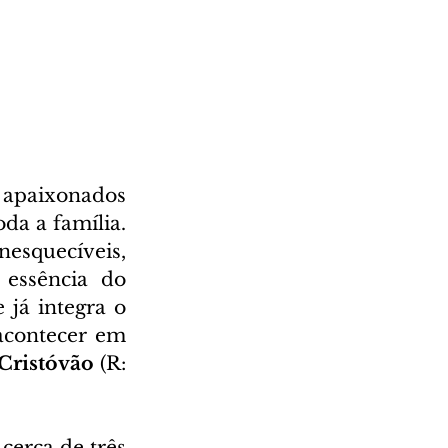
 apaixonados 
a a família. 
esquecíveis, 
essência do 
e já integra o 
calendário dos maiores eventos nacionais de segmento e vai acontecer em 
Cristóvão 
(R: 
cerca de três 