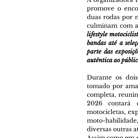
promove o enco
duas rodas por 
culminam com a 
lifestyle motocicli
bandas até a seleç
parte das exposiç
autêntica ao públic
Durante os dois
tomado por aman
completa, reunin
2026 contará c
motocicletas, exp
moto-habilidade,
diversas outras at
Assim como em edi