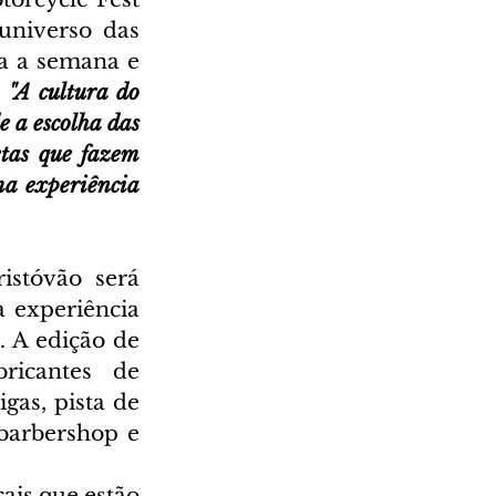
niverso das 
a a semana e 
.
 "A cultura do 
e a escolha das 
tas que fazem 
a experiência 
stóvão será 
experiência 
 A edição de 
icantes de 
gas, pista de 
barbershop e 
is que estão 