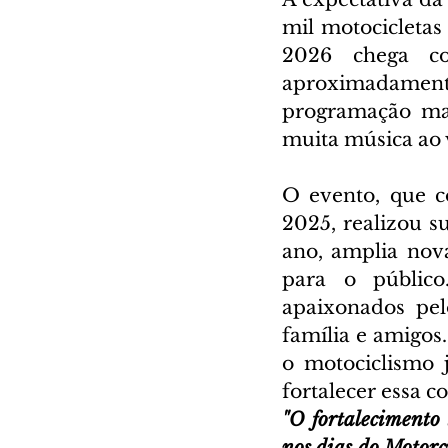
mil motocicletas 
2026 chega co
aproximadament
programação mai
muita música ao v
O evento, que c
2025, realizou s
ano, amplia nov
para o públic
apaixonados pel
família e amigos
o motociclismo j
fortalecer essa 
"O fortalecimento
nos dias do Motorc