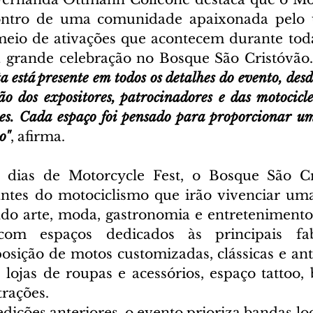
ntro de uma comunidade apaixonada pelo u
meio de ativações que acontecem durante tod
grande celebração no Bosque São Cristóvão
sta está presente em todos os detalhes do evento, desd
ão dos expositores, patrocinadores e das motocicle
ões. Cada espaço foi pensado para proporcionar um
o"
, afirma. 
 dias de Motorcycle Fest, o Bosque São Cri
tes do motociclismo que irão vivenciar uma 
do arte, moda, gastronomia e entretenimento.
om espaços dedicados às principais fabr
osição de motos customizadas, clássicas e anti
 lojas de roupas e acessórios, espaço tattoo, 
rações.  
ções anteriores, o evento prioriza bandas loca