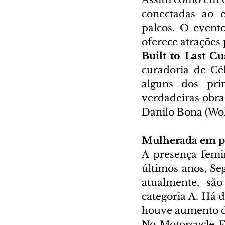
conectadas ao e
palcos. O evento
oferece atrações p
Built to Last C
curadoria de Cé
alguns dos prin
verdadeiras obra
Danilo Bona (Wol
Mulherada em p
A presença femi
últimos anos, Se
atualmente, sã
categoria A. Há d
houve aumento d
No Motorcycle Fe