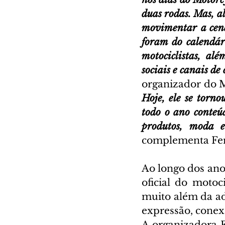
duas rodas. Mas, al
movimentar a cena
foram do calendári
motociclistas, al
sociais e canais d
organizador do M
Hoje, ele se torn
todo o ano conteúdo
produtos, moda e
complementa Fer
Ao longo dos anos
oficial do motoc
muito além da a
expressão, conexã
A organizadora 