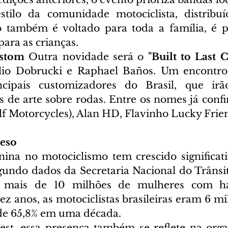
stilo da comunidade motociclista, distribuí
 também é voltado para toda a família, é pe
ara as crianças.  
ustom
 Outra novidade será o 
"Built to Last 
lio Dobrucki e Raphael Baños. Um encontro 
cipais customizadores do Brasil, que irão
s de arte sobre rodas. Entre os nomes já confi
f Motorcycles), Alan HD, Flavinho Lucky Friend
eso
nina no motociclismo tem crescido significat
gundo dados da Secretaria Nacional do Trânsito
o mais de 10 milhões de mulheres com hab
ez anos, as motociclistas brasileiras eram 6 mih
e 65,8% em uma década. 
st, essa presença também se reflete na orga