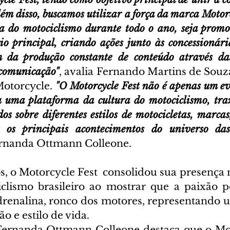
ém disso, buscamos utilizar a força da marca Motorc
 do motociclismo durante todo o ano, seja promo
o principal, criando ações junto às concessionária
ém da produção constante de conteúdo através das
e comunicação"
, avalia Fernando Martins de Souza
otorcycle. 
"O Motorcycle Fest não é apenas um ev
ou uma plataforma da cultura do motociclismo, tra
s sobre diferentes estilos de motocicletas, marcas,
 os principais acontecimentos do universo das
nanda Ottmann Colleone. 
, o Motorcycle Fest  consolidou sua presença n
iclismo brasileiro ao mostrar que a paixão p
drenalina, ronco dos motores, representando 
o e estilo de vida. 
Fernanda Ottmann Colleone destaca que o Mot