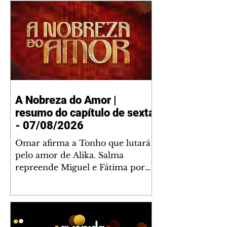
A Nobreza do Amor |
resumo do capítulo de sexta
- 07/08/2026
Omar afirma a Tonho que lutará
pelo amor de Alika. Salma
repreende Miguel e Fátima por
terem sido rudes com Omar.
Maria Helena aconselha Manoel
sobre seu namoro com Ana
Maria. Pressionado, Bakari revela