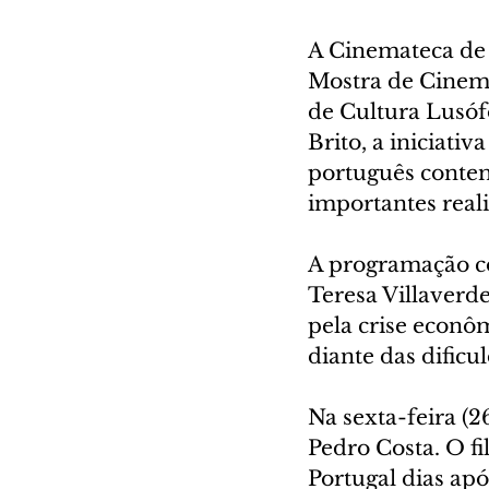
A Cinemateca de C
Mostra de Cinema
de Cultura Lusóf
Brito, a iniciat
português conte
importantes real
A programação com
Teresa Villaver
pela crise econô
diante das dificu
Na sexta-feira (2
Pedro Costa. O f
Portugal dias ap