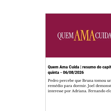
Quem Ama Cuida | resumo do capít
quinta - 06/08/2026
Pedro percebe que Bruna tomou u
remédio para dormir. Joel demonst
interesse por Adriana. Fernando el
Mau. Bia não gosta quando Brigitte 
se sentam à mesa com ela e César,
atrapalhando o jantar romântico do