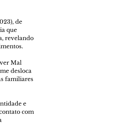
023), de 
ia que 
, revelando 
timentos.
iver Mal 
lme desloca 
s familiares 
ntidade e 
 contato com 
a 