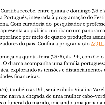
uritiba recebe, entre quinta e domingo (25 e 2
 Português, integrada à programação do Fest
ona. Com curadoria do  pesquisador e profess
iva apresenta ao público curitibano um panoram
mporâneo por meio de quatro produções assina
izadores do país. Confira a programação 
AQUI
eça na quinta-feira (25/6), às 19h, com Colo (
de. O drama acompanha uma família portugues
mica, explorando as tensões e distanciamentos
ldades financeiras.
6/6), também às 19h, será exibido Vitalina Varela
ilme narra a chegada de uma mulher cabo-verd
ós o funeral do marido, iniciando uma jornada