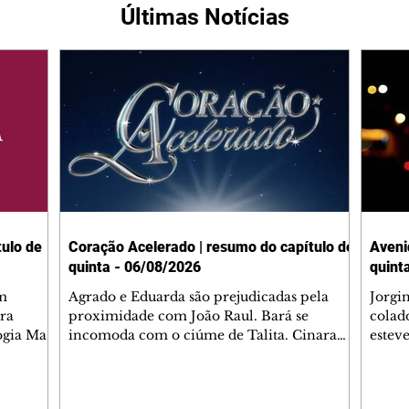
Últimas Notícias
ulo de
Coração Acelerado | resumo do capítulo de
Aveni
quinta - 06/08/2026
quint
m
Agrado e Eduarda são prejudicadas pela
Jorgi
ra
proximidade com João Raul. Bará se
colad
ogia Mau
incomoda com o ciúme de Talita. Cinara
estev
e Rafael
desabafa com Ronei e decide passar uns
infor
dias na casa de Palhares. Agrado pede para
e pro
 casal.
ter uma conversa com Eduarda. Janete
Iran 