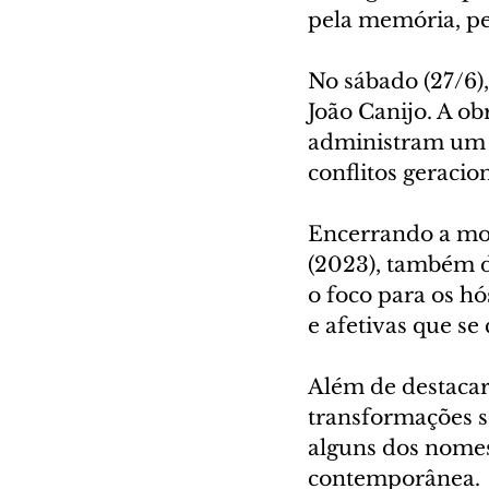
pela memória, pe
No sábado (27/6),
João Canijo. A o
administram um h
conflitos geracio
Encerrando a most
(2023), também d
o foco para os hó
e afetivas que s
Além de destacar
transformações s
alguns dos nomes
contemporânea.