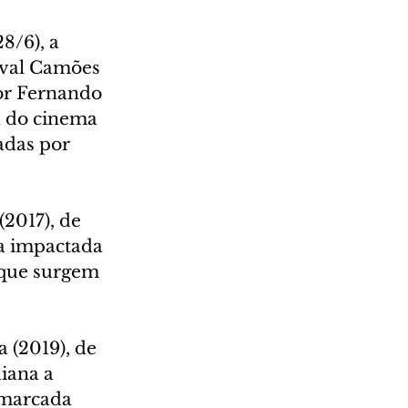
8/6), a 
ival Camões 
or Fernando 
a do cinema 
das por 
.
2017), de 
a impactada 
 que surgem 
 (2019), de 
iana a 
 marcada 