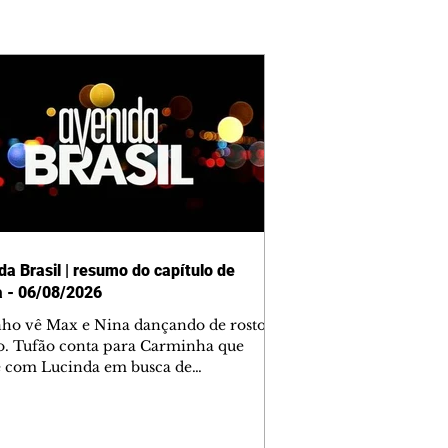
da Brasil | resumo do capítulo de
a - 06/08/2026
nho vê Max e Nina dançando de rosto
o. Tufão conta para Carminha que
e com Lucinda em busca de
mações sobre Rita. Nina despista Max
cura Jorginho, mas não o encontra.
se muda para a casa de Jorginho.