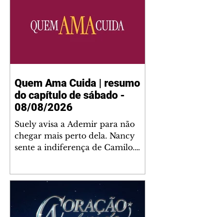
Quem Ama Cuida | resumo
do capítulo de sábado -
08/08/2026
Suely avisa a Ademir para não
chegar mais perto dela. Nancy
sente a indiferença de Camilo.
Tiago diz a Ingrid que ela não
tem competência para presidir a
joalheria. André conta a Pedro
que a associação de advogados
expulsou Ademir. Laurentino
contrata Adriana para servir no