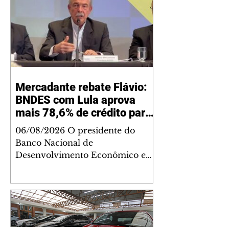
Mercadante rebate Flávio:
BNDES com Lula aprova
mais 78,6% de crédito para
SP do que Bolsonaro
06/08/2026 O presidente do
Banco Nacional de
Desenvolvimento Econômico e
Social (BNDES), Aloizio
Mercadante, rebateu no domingo,
2, declarações do candidato à
Presidência da República do PL,
Flávio Bolsonaro, de que o Estado
de São Paulo teria sido boicotado