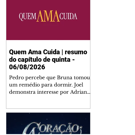
Quem Ama Cuida | resumo
do capítulo de quinta -
06/08/2026
Pedro percebe que Bruna tomou
um remédio para dormir. Joel
demonstra interesse por Adriana.
Fernando elogia Mau Mau. Bia
não gosta quando Brigitte e
Rafael se sentam à mesa com ela
e César, atrapalhando o jantar
romântico do casal. Bruna se