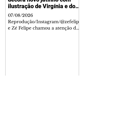
ilustração de Virgínia e dos
filhos
07/08/2026
Reprodução/Instagram/@zefelip
e Zé Felipe chamou a atenção dos
seguidores ao revelar um detalhe
especial de sua nova aeronave. O
cantor compartilhou nesta
quinta-feira, 6, registros do
jatinho recém-adquirido e
mostrou que decidiu personalizar
o espaço com uma ilustração que
reúne Virginia Fonseca e os três
filhos que eles tiveram juntos:
Maria Alice, Maria Flor e José
Leonardo. Na imagem, aparecem
os apelidos dos integrantes da
família, entre eles "Papai",
"Mamãe",