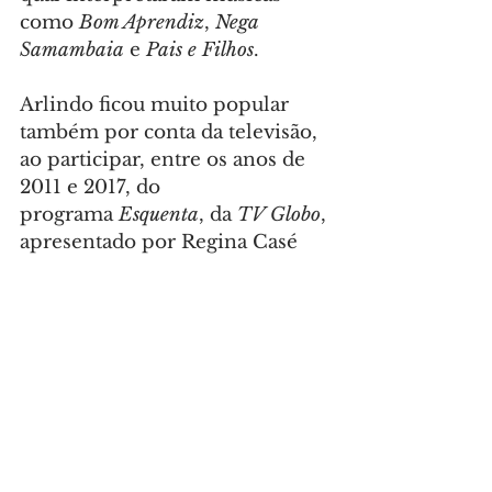
como 
Bom Aprendiz
, 
Nega 
Samambaia
 e 
Pais e Filhos
.
Arlindo ficou muito popular 
também por conta da televisão, 
ao participar, entre os anos de 
2011 e 2017, do 
programa 
Esquenta
, da 
TV Globo
, 
apresentado por Regina Casé
Em 2022, em uma participação 
em no podcast Brito Podcast, 
Babi Cruz afirmou que Arlindo 
mantinha uma rotina bastante 
“desregrada”. “A droga chegou 
muito cedo na vida do Arlindo, 
na escola. A droga não está só 
no samba, está nas melhores 