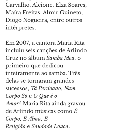
Carvalho, Alcione, Elza Soares, 
Maíra Freitas, Almir Guineto, 
Diogo Nogueira, entre outros 
intérpretes.
Em 2007, a cantora Maria Rita 
incluiu seis canções de Arlindo 
Cruz no álbum 
Samba Meu
, o 
primeiro que dedicou 
inteiramente ao samba. Três 
delas se tornaram grandes 
sucessos, 
Tá Perdoado
, 
Num 
Corpo Só
 e 
O Que é o 
Amor?
 Maria Rita ainda gravou 
de Arlindo músicas como 
É 
Corpo, É Alma, É 
Religião
 e 
Saudade Louca
.