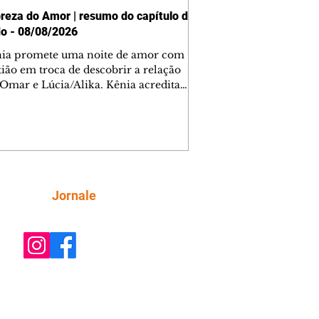
reza do Amor | resumo do capítulo de
o - 08/08/2026
nia promete uma noite de amor com
tião em troca de descobrir a relação
 Omar e Lúcia/Alika. Kênia acredita
inta esteja mesmo ao lado de Jendal, e
o convite para jantar com os dois.
 desabafa com Casemiro e conta que
ília de Lúcia/Alika tem uma dívida
mar. Ana Maria vai à casa de Manoel
estratada por Fortunato. José e Omar
tam sobre a possível jazida de
Siga
Jornale
tênio na região. Virgínia provoca
nes na frente de Marta. Binta s