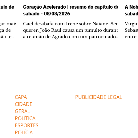
ulo de
Coração Acelerado | resumo do capítulo de
A Nob
sábado - 08/08/2026
sábad
gar mais
Gael desabafa com Irene sobre Naiane. Sem
Virgí
ça de
querer, João Raul causa um tumulto durante
Sebas
 não tem
a reunião de Agrado com um patrocinador.
entre
ia.
Zilá orienta Osmar a seguir Cinara, que
que B
ão de
percebe a movimentação e alerta Ronei.
nega 
ntino
Palhares confronta Cinara sobre a
Tonho
aproximação com Ronei. Eduarda pensa
a fam
una no
em pedir a Valéria para ficar com Sol. Gael
com O
a. Dora
decide terminar com Naiane. João Raul
e é d
m
inventa para Agrado que não está
comen
Editorias
Editais Certificados
Lyris
conseguindo conviver com seu sucesso, e
tungs
urante de
termina o relacionamento dos dois.
Dióge
CAPA
PUBLICIDADE LEGAL
CIDADE
GERAL
POLÍTICA
ESPORTES
POLÍCIA