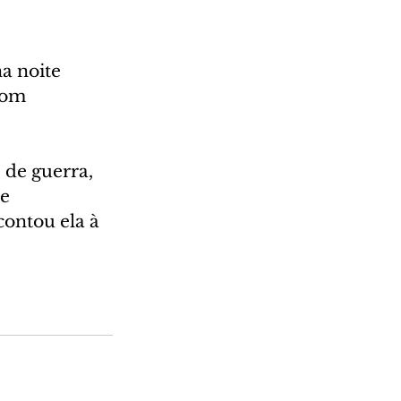
a noite 
com 
de guerra, 
e 
ontou ela à 