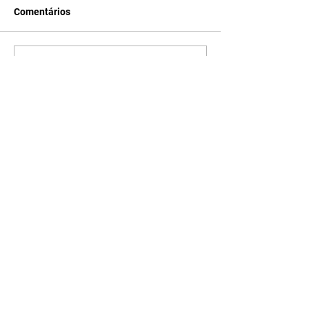
Comentários
Escreva um comentário
Últimas Notícias
Horóscopo - 09/08/2026
Tenha seu Mapa Astral de
nascimento, o Mapa astral do Ano